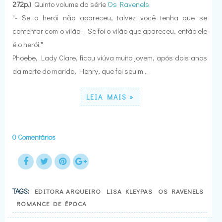
272p.)
. Quinto volume da série
Os Ravenels
.
"- Se o herói não apareceu, talvez você tenha que se
contentar com o vilão. - Se foi o vilão que apareceu, então ele
é o herói."
Phoebe, Lady Clare, ficou viúva muito jovem, após dois anos
da morte do marido, Henry, que foi seu m…
LEIA MAIS »
0 Comentários
TAGS:
EDITORA ARQUEIRO
LISA KLEYPAS
OS RAVENELS
ROMANCE DE ÉPOCA