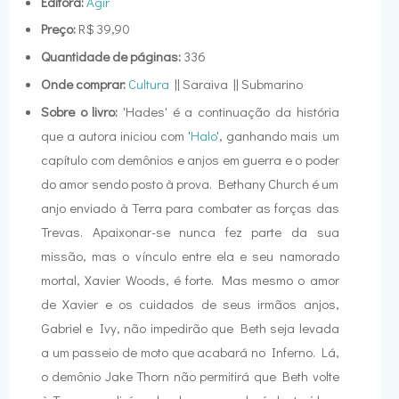
Editora:
Agir
Preço:
R$ 39,90
Quantidade de páginas:
336
Onde comprar:
Cultura
|| Saraiva || Submarino
Sobre o livro:
'Hades' é a continuação da história
que a autora iniciou com '
Halo
', ganhando mais um
capítulo com demônios e anjos em guerra e o poder
do amor sendo posto à prova. Bethany Church é um
anjo enviado à Terra para combater as forças das
Trevas. Apaixonar-se nunca fez parte da sua
missão, mas o vínculo entre ela e seu namorado
mortal, Xavier Woods, é forte. Mas mesmo o amor
de Xavier e os cuidados de seus irmãos anjos,
Gabriel e Ivy, não impedirão que Beth seja levada
a um passeio de moto que acabará no Inferno. Lá,
o demônio Jake Thorn não permitirá que Beth volte