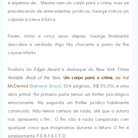
e esperma de... Mesmo sem um corpo para o crime, mas se
prevalecendo de antecedentes jurídicos, George indicia um
culpado e o leva à forca.
Porém, trinta e cinco anos depois, George finalmente
descobre a verdade. Algo tão chocante a ponto de lhe
causar infarto.
Finalista do
Edgar Award
e destaque do
New York Times
Notable Book of the Year
,
Um corpo para o crime
, de Val
McDermid
(
Betrand Brasil
, 504 páginas, R$ 55,00), é uma
obra prima! Na primeira parte temos um thriller psicológico
emocionante. Na segunda um thriller jurídico habilmente
construído. Não temos certeza de nada, até que a autora
nos apresenta o fim... O fim não é nada comparado com
qualquer coisa que imaginamos durante a leitura. O fim é
simplesmente P-E-R-F-E-I-T-O.