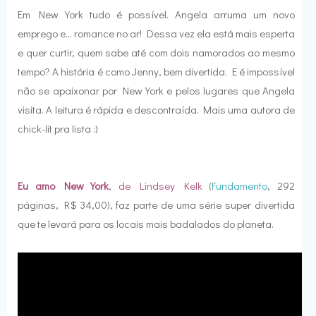
Em New York tudo é possível. Angela arruma um novo
emprego e... romance no ar! Dessa vez ela está mais esperta
e quer curtir, quem sabe até com dois namorados ao mesmo
tempo? A história é como Jenny, bem divertida. E é impossível
não se apaixonar por New York e pelos lugares que Angela
visita. A leitura é rápida e descontraída. Mais uma autora de
chick-lit pra lista :)
Eu amo New York
, de Lindsey Kelk
(
Fundamento
, 292
páginas, R$ 34,00), faz parte de uma série super divertida
que te levará para os locais mais badalados do planeta.