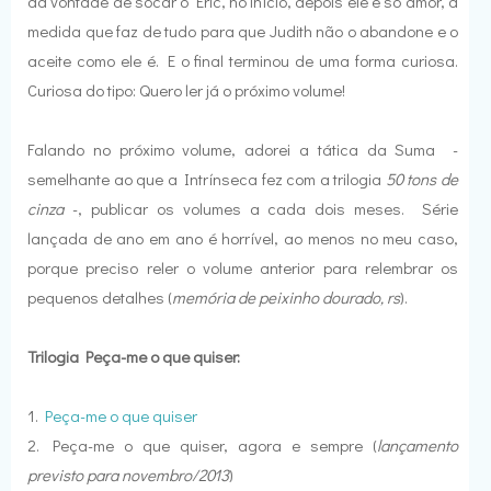
dá vontade de socar o Eric, no início, depois ele é só amor, à
medida que faz de tudo para que Judith não o abandone e o
aceite como ele é. E o final terminou de uma forma curiosa.
Curiosa do tipo: Quero ler já o próximo volume!
Falando no próximo volume, adorei a tática da Suma -
semelhante ao que a Intrínseca fez com a trilogia
50 tons de
cinza
-, publicar os volumes a cada dois meses. Série
lançada de ano em ano é horrível, ao menos no meu caso,
porque preciso reler o volume anterior para relembrar os
pequenos detalhes (
memória de peixinho dourado, rs
).
Trilogia Peça-me o que quiser:
1.
Peça-me o que quiser
2. Peça-me o que quiser, agora e sempre (
lançamento
previsto para novembro/2013
)