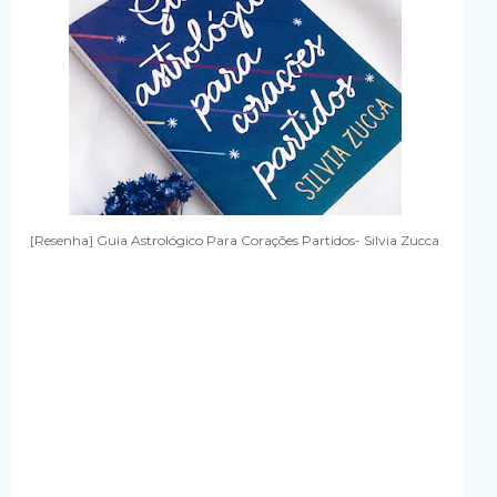
[Resenha] Guia Astrológico Para Corações Partidos- Silvia Zucca