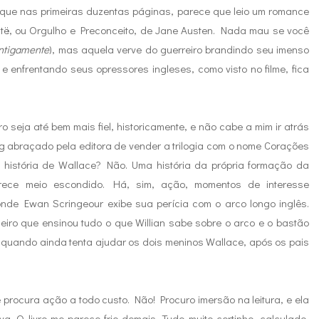
o que nas primeiras duzentas páginas, parece que leio um romance
ntë, ou Orgulho e Preconceito, de Jane Austen. Nada mau se você
ntigamente
), mas aquela verve do guerreiro brandindo seu imenso
e enfrentando seus opressores ingleses, como visto no filme, fica
o seja até bem mais fiel, historicamente, e não cabe a mim ir atrás
 abraçado pela editora de vender a trilogia com o nome Corações
a história de Wallace? Não. Uma história da própria formação da
ece meio escondido. Há, sim, ação, momentos de interesse
de Ewan Scringeour exibe sua perícia com o arco longo inglês.
iro que ensinou tudo o que Willian sabe sobre o arco e o bastão
o quando ainda tenta ajudar os dois meninos Wallace, após os pais
 procura ação a todo custo. Não! Procuro imersão na leitura, e ela
. O livro me parece frio demais. Tudo muito certinho, calculado,