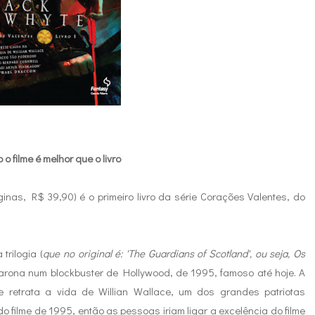
o filme é melhor que o livro
inas, R$ 39,90) é o primeiro livro da série Corações Valentes, do
trilogia (
que no original é:
'The Guardians of Scotland
', ou seja, Os
carona num blockbuster de Hollywood, de 1995, famoso até hoje. A
me retrata a vida de Willian Wallace, um dos grandes patriotas
filme de 1995, então as pessoas iriam ligar a excelência do filme