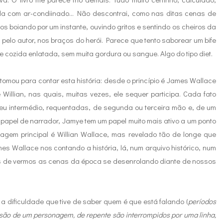
la com ar-condiinado... Não descontrai, como nas ditas cenas de
s boiando por um instante, ouvindo gritos e sentindo os cheiros da
 pelo autor, nos braços do herói. Parece que tento saborear um bife
 cozida enlatada, sem muita gordura ou sangue. Algo do tipo diet.
omou para contar esta história: desde o princípio é James Wallace
Willian, nas quais, muitas vezes, ele sequer participa. Cada fato
eu intermédio, requentadas, de segunda ou terceira mão e, de um
papel de narrador, Jamye tem um papel muito mais ativo a um ponto
agem principal é Willian Wallace, mas revelado tão de longe que
es Wallace nos contando a história, lá, num arquivo histórico, num
s de vermos as cenas da época se desenrolando diante de nossos
 a dificuldade que tive de saber quem é que está falando (
períodos
são de um personagem, de repente são interrompidos por uma linha,