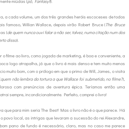
lmente miúdas (
pô, Fantasy!!
).
ata, a cada volume, um dos três grandes heróis escoceses de todos
ais famoso, Willian Wallace, depois virão Robert Bruce (
The Bruce
as (
de quem nunca ouvi falar a não ser, talvez, numa citação num dos
rto disso
).
 o filme ao livro, como jogada de marketing, é boa e conveniente, a
ipoca logo atrapalha, já que o livro é mais denso e tem muito menos
cio muito bom, com o prólogo em que o primo de Will, James, o visita
(
quem não lembra da tortura a que Wallace foi submetido, no filme?
),
olorosa com prenúncios de aventura épica. Teríamos então uma
rai sempre, incondicionalmente. Perfeito, comprei o livro!
tiva que para mim seria The Best! Mas o livro não é o que parece. Há
o povo local, as intrigas que levaram a sucessão do rei Alexandre,
m bom pano de fundo é necessário, claro, mas no caso me parece