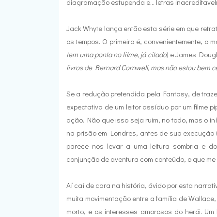
diagramação estupenda e... letras inacreditave
Jack Whyte lança então esta série em que retr
os tempos. O primeiro é, convenientemente, o m
tem uma ponta no filme, já citado
) e James Dougl
livros de Bernard Cornwell, mas não estou bem ce
Se a redução pretendida pela Fantasy, de trazer
expectativa de um leitor assíduo por um filme p
ação. Não que isso seja ruim, no todo, mas o iní
na prisão em Londres, antes de sua execução 
parece nos levar a uma leitura sombria e d
conjunção de aventura com conteúdo, o que me at
Aí caí de cara na história, ávido por esta narra
muita movimentação entre a família de Wallace, 
morto, e os interesses amorosos do herói. U