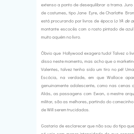
extenso a ponto de desequilibrar a trama. Jur
de costumes, tipo Jane Eyre, de Charlotte Bro
está procurando por livros de época (
o YA de a
montante escocês com o rosto pintado de azul 
muito aquém no livro.
Óbvio que Hollywood exagera tudo! Talvez o livr
disso neste momento, mas acho que o marketing
Valentes, talvez tenha sido um tiro no pé! Um
Escócia, na verdade, em que Wallace apar
genuinamente adolescente, como nas cenas on
Aliás, as passagens com Ewan, o mestre arque
militar, são as melhores, partindo do comecinh
de Will serem trucidados.
Gostaria de esclarecer que não sou do tipo que
só veio com menor intensidade do que esperava