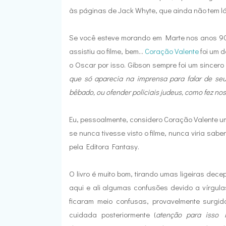
às páginas de Jack Whyte, que ainda não tem lá,
Se você esteve morando em Marte nos anos 90 
assistiu ao filme, bem...
Coração Valente
foi um 
o Oscar por isso. Gibson sempre foi um sincero 
que só aparecia na imprensa para falar de seus
bêbado, ou ofender policiais judeus, como fez no
Eu, pessoalmente, considero Coração Valente u
se nunca tivesse visto o filme, nunca viria sabe
pela Editora Fantasy.
O livro é muito bom, tirando umas ligeiras de
aqui e ali algumas confusões devido a vírgu
ficaram meio confusas, provavelmente surgi
cuidada posteriormente (
atenção para isso F