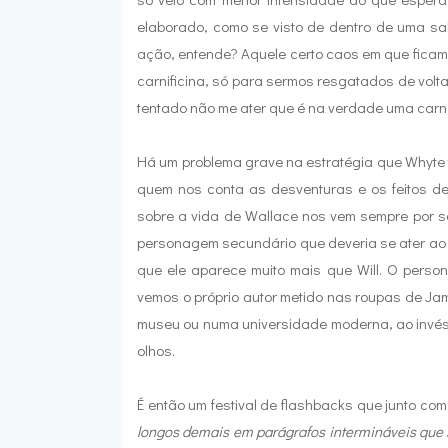
elaborado, como se visto de dentro de uma sa
ação, entende? Aquele certo caos em que ficamo
carnificina, só para sermos resgatados de volta
tentado não me ater que é na verdade uma carne
Há um problema grave na estratégia que Whyte t
quem nos conta as desventuras e os feitos de 
sobre a vida de Wallace nos vem sempre por s
personagem secundário que deveria se ater ao 
que ele aparece muito mais que Will. O person
vemos o próprio autor metido nas roupas de Jam
museu ou numa universidade moderna, ao invé
olhos.
É então um festival de flashbacks que junto com
longos demais em parágrafos intermináveis que 