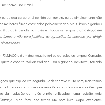
 um "nome", no Brasil.
ou se seu cérebro foi comido por zumbis, ou se simplesmente não
dos melhores filmes estrelados pelo americano Mel Gibson e ganhou
crítico ao imperialismo inglês em todos os tempos (
numa época em
 filmes e não para justificar as agressões às esposas, por dirigir
s últimos anos
).
m FILMAÇO e é um dos meus favoritos de todos os tempos. Contudo,
r quem é esse tal Willian Wallace. Daí o gancho, inevitável, tomado
cepções que explico em seguida. Jack escreve muito bem, mas temos
las mal colocadas ou uma ordenação das palavras e orações que
das da tradução do inglês e não retificadas numa revisão mais
antasy!
). Mas fora isso temos um bom livro. Capa excelente,