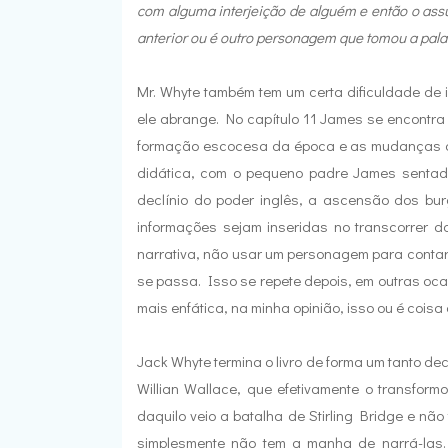
com alguma interjeição de alguém e então o ass
anterior ou é outro personagem que tomou a pala
Mr. Whyte também tem um certa dificuldade de i
ele abrange. No capítulo 11 James se encontra
formação escocesa da época e as mudanças qu
didática, com o pequeno padre James sentado
declínio do poder inglês, a ascensão dos bu
informações sejam inseridas no transcorrer 
narrativa, não usar um personagem para contar a
se passa. Isso se repete depois, em outras oc
mais enfática, na minha opinião, isso ou é coisa
Jack Whyte termina o livro de forma um tanto d
Willian Wallace, que efetivamente o transform
daquilo veio a batalha de Stirling Bridge e n
simplesmente não tem a manha de narrá-las.