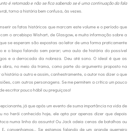
unto é retomado e não se fica sabendo se é uma continuação da fala
vra
), torna a história bem confusa, às vezes.
nserir os fatos históricos que marcam este volume e o período que
 com o arcebispo Wishart, de Glasgow, e muita informação sobre a
e se esperam são expostas ao leitor de uma forma praticamente
 e o bispo falando sem parar; uma aula de história do possível
rgos e a derrocada da nobreza. Deu até sono. O ideal é que as
da obra, no meio da trama, como parte do argumento proposto na
 história a outro e assim, canhestramente, o autor nos dizer o que
asiões, com outros personagens. Se me permitem a crítica um pouco
 de escritor pouco hábil ou preguiçoso!
ecepcionante, já que após um evento de suma importância na vida de
ou no herói conhecido hoje, ele opta por apenas dizer que depois
ão toca numa linha do assunto! Ou Jack odeia cenas de batalhas ou
 E, convenhamos... Se estamos falando de um grande guerreiro