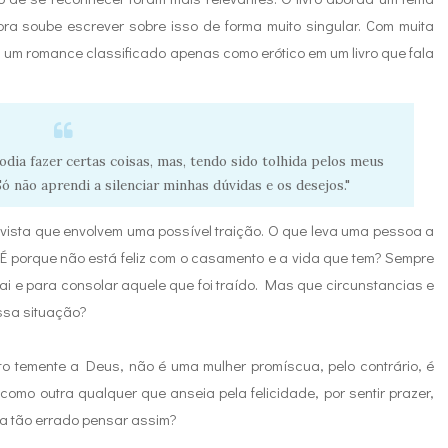
ora soube escrever sobre isso de forma muito singular. Com muita
u um romance classificado apenas como erótico em um livro que fala
dia fazer certas coisas, mas, tendo sido tolhida pelos meus
 Só não aprendi a silenciar minhas dúvidas e os desejos."
e vista que envolvem uma possível traição. O que leva uma pessoa a
? É porque não está feliz com o casamento e a vida que tem? Sempre
ai e para consolar aquele que foi traído. Mas que circunstancias e
essa situação?
ito temente a Deus, não é uma mulher promíscua, pelo contrário, é
como outra qualquer que anseia pela felicidade, por sentir prazer,
ria tão errado pensar assim?