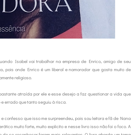
 quando Isabel vai trabalhar na empresa de Enrico, amigo de seu
, pois onde Enrico é um liberal e namorador que gosta muito de
amente religioso.
astante atraída por ele e esse desejo a faz questionar a vida que
o e errado que tanto seguiu à risca.
 e confesso que isso me surpreendeu, pois sou leitora e fã de Nana
tico muito forte, muito explicito e nesse livro isso não foi o foco. A
o de se reconhecer foram mais relevantes. O livro abord
a um tema