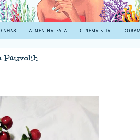
SENHAS
A MENINA FALA
CINEMA & TV
DORA
a Pauvolih