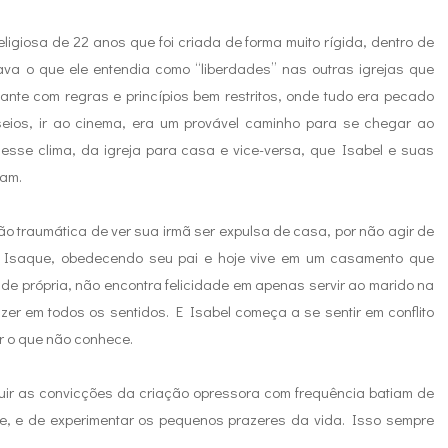
igiosa de 22 anos que foi criada de forma muito rígida, dentro de
ava o que ele entendia como “liberdades” nas outras igrejas que
nte com regras e princípios bem restritos, onde tudo era pecado
sseios, ir ao cinema, era um provável caminho para se chegar ao
esse clima, da igreja para casa e vice-versa, que Isabel e suas
ram.
ão traumática de ver sua irmã ser expulsa de casa, por não agir de
 Isaque, obedecendo seu pai e hoje vive em um casamento que
ade própria, não encontra felicidade em apenas servir ao marido na
azer em todos os sentidos. E Isabel começa a se sentir em conflito
er o que não conhece.
ir as convicções da criação opressora com frequência batiam de
re, e de experimentar os pequenos prazeres da vida. Isso sempre