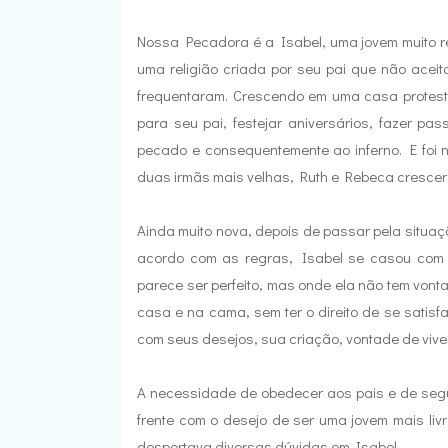
Nossa Pecadora é a Isabel, uma jovem muito rel
uma religião criada por seu pai que não aceit
frequentaram. Crescendo em uma casa protesta
para seu pai, festejar aniversários, fazer pa
pecado e consequentemente ao inferno. E foi n
duas irmãs mais velhas, Ruth e Rebeca cresce
Ainda muito nova, depois de passar pela situaç
acordo com as regras, Isabel se casou com
parece ser perfeito, mas onde ela não tem vont
casa e na cama, sem ter o direito de se satisf
com seus desejos, sua criação, vontade de viv
A necessidade de obedecer aos pais e de segu
frente com o desejo de ser uma jovem mais liv
despertava diversas dúvidas em Isabel.