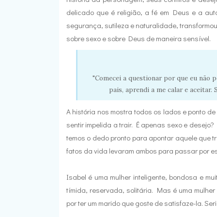
d
elicado que é religião, a fé em Deus e a aut
segurança, sutileza e naturalidade, transformo
sobre sexo e sobre Deus de maneira sensível.
"Comecei a questionar por que eu não po
pais, aprendi a me calar e aceitar.
A história nos mostra todos os lados e ponto d
sentir impelida a trair. É apenas sexo e desejo
temos o dedo pronto para apontar aquele que tr
fatos da vida levaram ambos para passar por 
Isabel é uma mulher inteligente, bondosa e mu
tímida, reservada, solitária. Mas é uma mulher 
por ter um marido que goste de satisfaze-la. Se