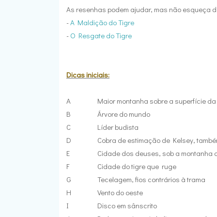
As resenhas podem ajudar, mas não esqueça de 
-
A Maldição do Tigre
-
O Resgate do Tigre
Dicas iniciais:
A
Maior montanha sobre a superfície da
B
Árvore do mundo
C
Líder budista
D
Cobra de estimação de Kelsey, també
E
Cidade dos deuses, sob a montanha 
F
Cidade do tigre que ruge
G
Tecelagem, fios contrários à trama
H
Vento do oeste
I
Disco em sânscrito