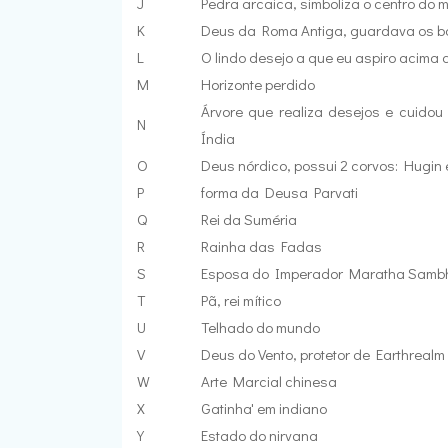
J
Pedra arcaica, simboliza o centro do
K
Deus da Roma Antiga, guardava os b
L
O lindo desejo a que eu aspiro acima 
M
Horizonte perdido
Árvore que realiza desejos e cuido
N
Índia
O
Deus nórdico, possui 2 corvos: Hugin 
P
forma da Deusa Parvati
Q
Rei da Suméria
R
Rainha das Fadas
S
Esposa do Imperador Maratha Sambh
T
Pã, rei mítico
U
Telhado do mundo
V
Deus do Vento, protetor de Earthrealm
W
Arte Marcial chinesa
X
Gatinha' em indiano
Y
Estado do nirvana