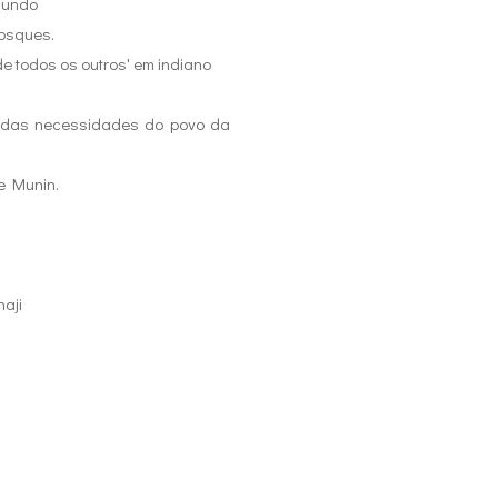
 mundo
osques.
de todos os outros' em indiano
u das necessidades do povo da
e Munin.
aji