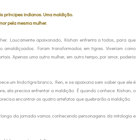
is príncipes indianos. Uma maldição.
mor pela mesma mulher.
her. Loucamente apaixonado, Kishan enfrenta a todos, para que
ão amaldiçoados. Foram transformados em tigres. Viveriam como
rtais. Apenas uma outra mulher, em outro tempo, por amor, poderia
ece um lindo tigre branco, Ren, e se apaixona sem saber que ele é
e, ela precisa enfrentar a maldição. É quando conhece Kishan, o
o precisa encontrar os quatro artefatos que quebrarão a maldição.
Ao longo da jornada vamos conhecendo personagens da mitologia e