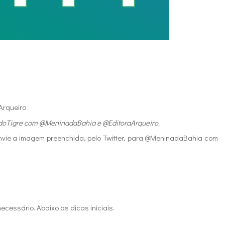
aArqueiro
adoTigre com @MeninadaBahia e @EditoraArqueiro.
nvie a imagem preenchida, pelo Twitter, para @MeninadaBahia com
ecessário. Abaixo as dicas iniciais.