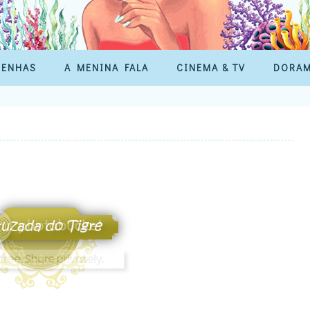
SENHAS
A MENINA FALA
CINEMA & TV
DORA