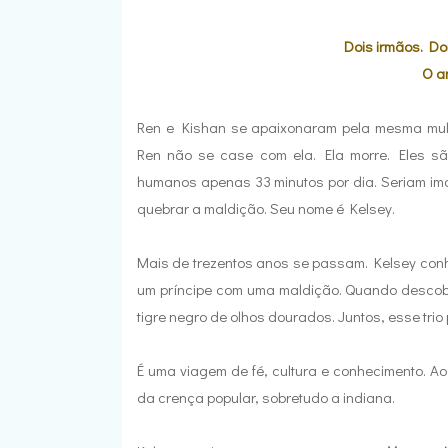
Dois irmãos. Do
O a
Ren e Kishan se apaixonaram pela mesma mul
Ren não se case com ela. Ela morre. Eles s
humanos apenas 33 minutos por dia. Seriam imo
quebrar a maldição. Seu nome é Kelsey.
Mais de trezentos anos se passam. Kelsey conh
um príncipe com uma maldição. Quando descobr
tigre negro de olhos dourados. Juntos, esse tri
É uma viagem de fé, cultura e conhecimento. 
da crença popular, sobretudo a indiana.