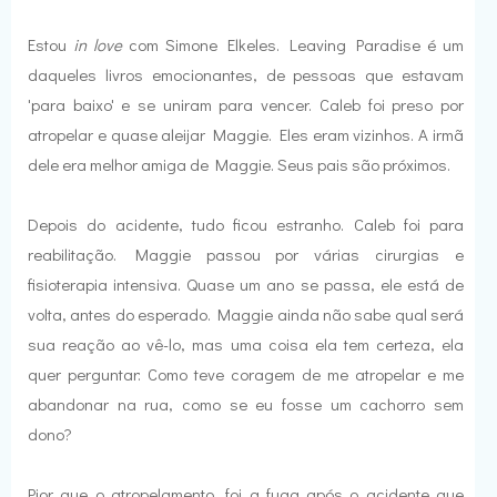
Estou
in love
com Simone Elkeles. Leaving Paradise é um
daqueles livros emocionantes, de pessoas que estavam
'para baixo' e se uniram para vencer. Caleb foi preso por
atropelar e quase aleijar Maggie. Eles eram vizinhos. A irmã
dele era melhor amiga de Maggie. Seus pais são próximos.
Depois do acidente, tudo ficou estranho. Caleb foi para
reabilitação. Maggie passou por várias cirurgias e
fisioterapia intensiva. Quase um ano se passa, ele está de
volta, antes do esperado. Maggie ainda não sabe qual será
sua reação ao vê-lo, mas uma coisa ela tem certeza, ela
quer perguntar: Como teve coragem de me atropelar e me
abandonar na rua, como se eu fosse um cachorro sem
dono?
Pior que o atropelamento, foi a fuga após o acidente que