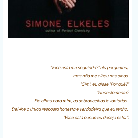
"Você está me seguindo?" ela perguntou,
mas não me olhou nos olhos.
"Sim", eu disse."Por quê?"
"Honestamente?
Ela olhou para mim, as sobrancelhas levantadas.
Dei-lhe a única resposta honesta e verdadeira que eu tenho.
"Você está aonde eu desejo estar".