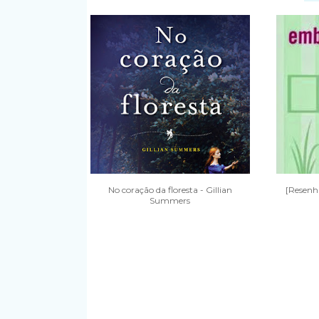
No coração da floresta - Gillian
[Resen
Summers