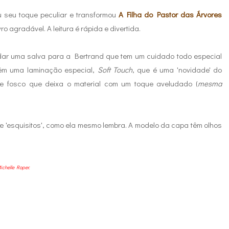
 seu toque peculiar e transformou
A Filha do Pastor das Árvores
o agradável. A leitura é rápida e divertida.
dar uma salva para a Bertrand que tem um cuidado todo especial
têm uma laminação especial,
Soft Touch
, que é uma 'novidade' do
e fosco que deixa o material com um toque aveludado (
mesma
e 'esquisitos', como ela mesmo lembra. A modelo da capa têm olhos
ichelle Roper.