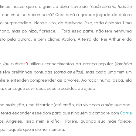
timos meses que o digam. Já dizia Lavoisier ‘
nada se cria, tudo se
o que esse se sobressairá? Qual será a grande jogada da autora
quei surpreendida. Nesse livro, da Aprilynne Pike, fada é planta. Uma
no, mas poliniza, floresce,... Fora essa parte, não tem nenhuma
sto pela autora, é bem clichê: Avalon. A terra do Rei Arthur e da
ra
(ou autoras
*
) utilizou conhecimentos da crença popular (
também
as têm orelhinhas pontudas
(como os elfos
), mas cada uma tem um
eelie é entender/compreender as árvores. Ao tocar numa lasca, ela
la, consegue ouvir seus ecos e pedidos de ajuda.
a maldição, uma bizarrice (até então, ela vive com a mãe humana,
Ela tenta esconder esse dom para que ninguém a compare com
Carrie
s Angeles, isso nem é difícil. Porém, quando sua mãe falece,
pai, aquele quem ele nem lembra.