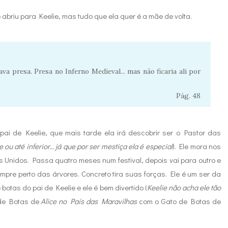
abriu para Keelie, mas tudo que ela quer é a mãe de volta.
ava presa. Presa no Inferno Medieval... mas não ficaria ali por
Pág. 48
 pai de Keelie, que mais tarde ela irá descobrir ser o Pastor das
 ou até inferior... já que por ser mestiça ela é especial
). Ele mora nos
 Unidos. Passa quatro meses num festival, depois vai para outro e
mpre perto das árvores. Concreto tira suas forças. Ele é um ser da
 botas do pai de Keelie e ele é bem divertido (
Keelie não acha ele tão
 de Botas de
Alice no País das Maravilhas
com o Gato de Botas de