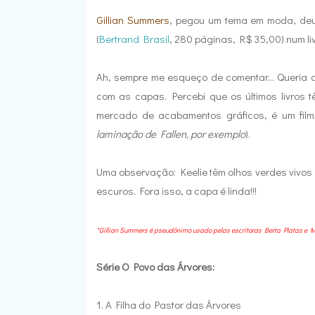
Gillian Summers
, pegou um tema em moda, deu
(
Bertrand Brasil
, 280 páginas, R$ 35,00) num livr
Ah, sempre me esqueço de comentar... Queria 
com as capas. Percebi que os últimos livros 
mercado de acabamentos gráficos, é um film
laminação de Fallen, por exemplo
).
Uma observação: Keelie têm olhos verdes vivos 
escuros. Fora isso, a capa é linda!!!
*Gillian Summers é pseudônimo usado pelas escritoras Berta Platas e M
Série O Povo das Árvores:
1. A Filha do Pastor das Árvores