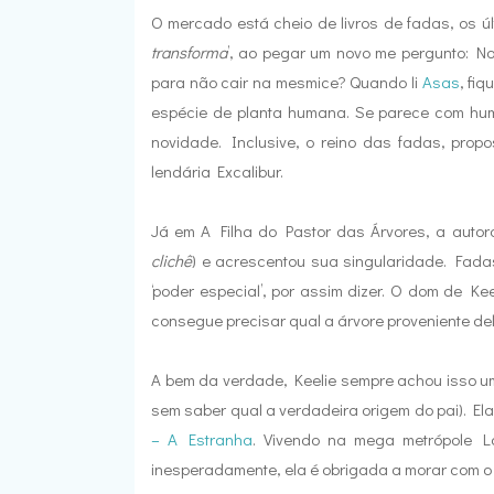
O mercado está cheio de livros de fadas, os úl
transforma
’, ao pegar um novo me pergunto: N
para não cair na mesmice? Quando li
Asas
, fi
espécie de planta humana. Se parece com huma
novidade. Inclusive, o reino das fadas, propo
lendária Excalibur.
Já em A Filha do Pastor das Árvores, a auto
clichê
) e acrescentou sua singularidade. Fad
‘poder especial’, por assim dizer. O dom de K
consegue precisar qual a árvore proveniente de
A bem da verdade, Keelie sempre achou isso um
sem saber qual a verdadeira origem do pai). 
– A Estranha
. Vivendo na mega metrópole Lo
inesperadamente, ela é obrigada a morar com o 