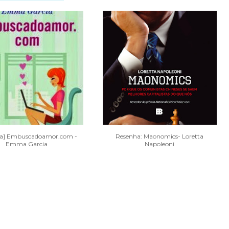
ha] Embuscadoamor.com -
Resenha: Maonomics- Loretta
Emma Garcia
Napoleoni