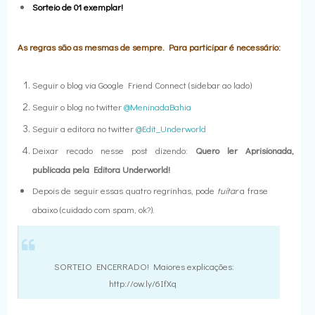
Sorteio de 01 exemplar!
As regras são as mesmas de sempre. Para participar é necessário:
Seguir o blog via Google Friend Connect (sidebar ao lado)
Seguir o blog no twitter
@MeninadaBahia
Seguir a editora no twitter
@Edit_Underworld
Deixar recado nesse post dizendo:
Quero ler Aprisionada,
publicada pela Editora Underworld!
Depois de seguir essas quatro regrinhas, pode
tuítar
a frase
abaixo (cuidado com spam, ok?).
SORTEIO ENCERRADO! Maiores explicações:
http://ow.ly/6IfXq