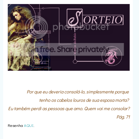
Por que eu deveria consolá-lo, simplesmente porque
tenho os cabelos louros de sua esposa morta?
Eu também perdi as pessoas que amo. Quem vai me consolar?
Pág. 71
Resenha
AQUI
.