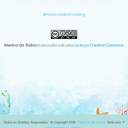
@meninadabahiaoblog
Menina da Bahia
licenciada sob uma
Licença Creative Commons
Todos os Direitos Reservados - © Copyright 2018 -
Menina da Bahia
. Feito com
❤
por
EMPORIUM DIGITAL