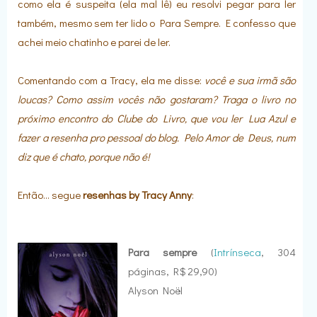
como ela é suspeita (ela mal lê) eu resolvi pegar para ler
também, mesmo sem ter lido o Para Sempre. E confesso que
achei meio chatinho e parei de ler.
Comentando com a Tracy, ela me disse:
você e sua irmã são
loucas? Como assim vocês não gostaram? Traga o livro no
próximo encontro do Clube do Livro, que vou ler Lua Azul e
fazer a resenha pro pessoal do blog. Pelo Amor de Deus, num
diz que é chato, porque não é!
Então... segue
resenhas by Tracy Anny
:
Para sempre
(
Intrínseca
, 304
páginas, R$ 29,90)
Alyson Noël