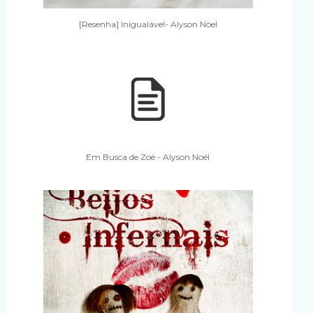
[Resenha] Inigualável- Alyson Nöel
Em Busca de Zoë - Alyson Noël