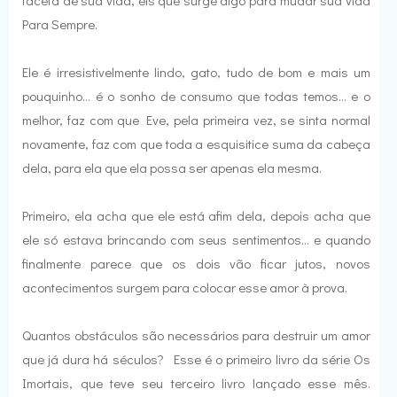
faceta de sua vida, eis que surge algo para mudar sua vida
Para Sempre.
Ele é irresistivelmente lindo, gato, tudo de bom e mais um
pouquinho... é o sonho de consumo que todas temos... e o
melhor, faz com que Eve, pela primeira vez, se sinta normal
novamente, faz com que toda a esquisitice suma da cabeça
dela, para ela que ela possa ser apenas ela mesma.
Primeiro, ela acha que ele está afim dela, depois acha que
ele só estava brincando com seus sentimentos... e quando
finalmente parece que os dois vão ficar jutos, novos
acontecimentos surgem para colocar esse amor à prova.
Quantos obstáculos são necessários para destruir um amor
que já dura há séculos? Esse é o primeiro livro da série Os
Imortais, que teve seu terceiro livro lançado esse mês.