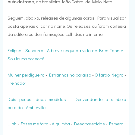
auto do frade
, do brasileiro João Cabral de Melo Neto.
Seguem, abaixo, releases de algumas obras. Para visualizar
basta apenas clicar no nome. Os releases ou foram cortesia
da editora ou de informações colhidas na internet.
Eclipse
-
Sussurro
-
A breve segunda vida de Bree Tanner
-
Sou louca por você
Mulher perdigueira
-
Estranhos no paraíso
-
O faraó Negro
-
Treinador
Dois pesos, duas medidas
-
Desvendando o símbolo
perdido
-
Amberville
Lilah
-
Fazes me falta
-
A guimba
-
Desaparecidas
-
Esmera