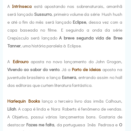
A
Intrínseca
está apostando nos sobrenaturais, amanhã
será lançado
Sussurro
, primeiro volume da série Hush hush
e até o fim do mês será lançado
Eclipse
, dessa vez com a
capa baseada no filme. E seguindo a onda da série
Crepúsculo será lançado
A breve segunda vida de Bree
Tanner
, uma história paralela à Eclipse.
A
Edirouro
aposta no novo lançamento do John Grogan,
Vivendo ao sabor do vento
. Já a
Porto de ideias
aposta na
juventude brasileira e lança
Esmera
, entrando assim no hall
das editoras que curtem literatura fantástica.
Harlequin Books
lança o terceiro livro das irmãs Calhoun,
Lilah
. A capa é linda e Nora Roberts é fenômeno de vendas.
A Objetiva, possui vários lançamentos bons. Gostaria de
destacar
Fazes me falta
, da portuguesa Inês Pedrosa e
O