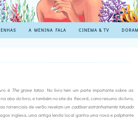
SENHAS
A MENINA FALA
CINEMA & TV
DORA
ivro é
The grave tatoo
. No livro tem um parte importante sobre as
 na aba do livro, e também no site da Record, como resumo do livro,
vas torrenciais de verão revelam um
cadáver estranhamente tatuado
agos inglesa, uma antiga lenda local ganha uma nova e palpitante