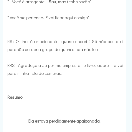
" - Você é arrogante. -
Sou
, mas tenho razão"
" Você me pertence. E vai ficar aqui comigo"
P.S.: O final é emocionante, quase chorei :) Só não postarei
paranão perder a graça de quem ainda não leu
P.P.S.: Agradeço a Ju por me emprestar o livro, adoreiii, e vai
para minha lista de compras.
Resumo:
Ela estava perdidamente apaixonada...