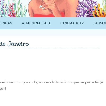
SENHAS
A MENINA FALA
CINEMA & TV
DORA
de Janeiro
aneiro semana passada, e como toda viciada que se preze fui (é
s !!!