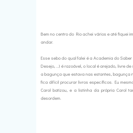
Bem no centro do Rio achei vários e até fiquei 
andar.
Esse sebo do qual falei é a Academia do Saber 
Desejo, ...) é razoável, o local é arejado, livre d
a bagunça que estava nas estantes, bagunça no 
fica difícil procurar livros específicos. Eu me
Carol batizou, e a listinha da própria Carol
desordem.