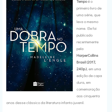
Tempo
é o
primeiro livro de
uma série, que
leva o mesmo
nome. Ele foi
publicado
recentemente
pela
HarperCollins
Brasil (2017,
240p.)
, em uma
edição de capa
dura, em
comemoração
aos cinquenta
anos desse clássico da literatura infanto-juvenil.