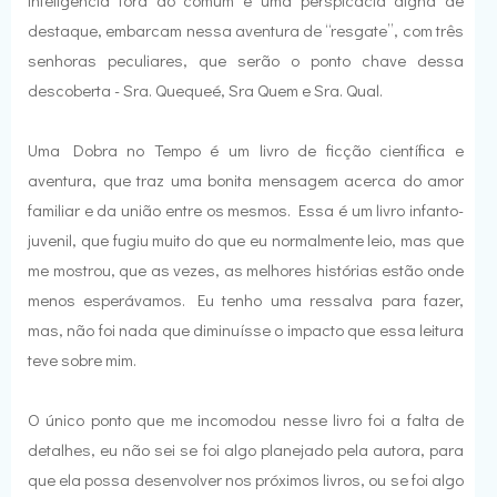
inteligência fora do comum e uma perspicácia digna de
destaque, embarcam nessa aventura de “resgate”, com três
senhoras peculiares, que serão o ponto chave dessa
descoberta - Sra. Quequeé, Sra Quem e Sra. Qual.
Uma Dobra no Tempo é um livro de ficção científica e
aventura, que traz uma bonita mensagem acerca do amor
familiar e da união entre os mesmos. Essa é um livro infanto-
juvenil, que fugiu muito do que eu normalmente leio, mas que
me mostrou, que as vezes, as melhores histórias estão onde
menos esperávamos. Eu tenho uma ressalva para fazer,
mas, não foi nada que diminuísse o impacto que essa leitura
teve sobre mim.
O único ponto que me incomodou nesse livro foi a falta de
detalhes, eu não sei se foi algo planejado pela autora, para
que ela possa desenvolver nos próximos livros, ou se foi algo