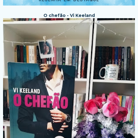
O chefão - Vi Keeland