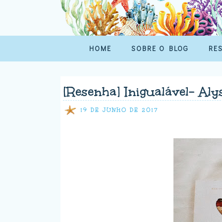
HOME
SOBRE O BLOG
RE
[Resenha] Inigualável- Aly
19 DE JUNHO DE 2017