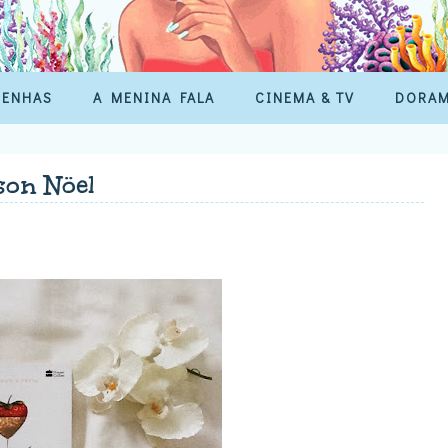
SENHAS
A MENINA FALA
CINEMA & TV
DORA
son Nöel