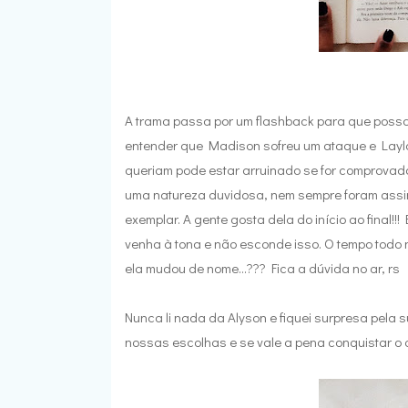
A trama passa por um flashback para que possa
entender que Madison sofreu um ataque e Layla
queriam pode estar arruinado se for comprovado
uma natureza duvidosa, nem sempre foram ass
exemplar. A gente gosta dela do início ao final!
venha à tona e não esconde isso. O tempo todo
ela mudou de nome...??? Fica a dúvida no ar, rs
Nunca li nada da Alyson e fiquei surpresa pela s
nossas escolhas e se vale a pena conquistar 