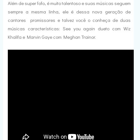
Além de super fofo, é muito talentoso e suas músicas seguem
sempre a mesma linha, ele é dessa nova geração de
cantores promissores e talvez você o conheça de duas
músicas características: See you again dueto com Wiz
Khalifa e Marvin Gaye com Meghan Trainor.