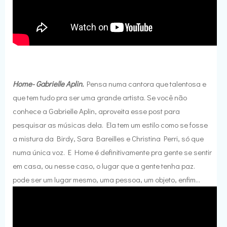
Home- Gabrielle Aplin.
Pensa numa cantora que talentosa e
que tem tudo pra ser uma grande artista. Se você não
conhece a Gabrielle Aplin, aproveita esse post para
pesquisar as músicas dela. Ela tem um estilo como se fosse
a mistura da Birdy, Sara Bareilles e Christina Perri, só que
numa única voz. E Home é definitivamente pra gente se sentir
em casa, ou nesse caso, o lugar que a gente tenha paz.
pode ser um lugar mesmo, uma pessoa, um objeto, enfim...