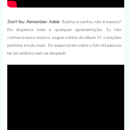
Don't You Remember- Adele
. Rainha é rainha, não é mesmo?
Ela dispensa toda e qualquer apresentação. Eu não
conhecia essa música, segue a linha do álbum 21, corações
partidos e tudo mais. Em especial ela sobre o fato da pessoa
ter ido embora sem se despedir.