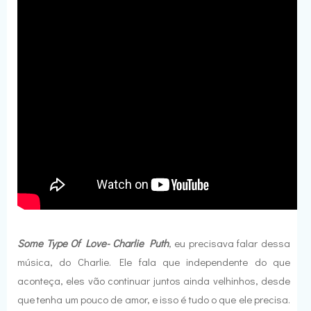
Some Type Of Love- Charlie Puth
, eu precisava falar dessa
música, do Charlie. Ele fala que independente do que
aconteça, eles vão continuar juntos ainda velhinhos, desde
que tenha um pouco de amor, e isso é tudo o que ele precisa.