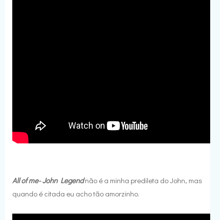
All of me- John Legend
não é a minha predileta do John, mas
quando é citada eu acho tão amorzinho.