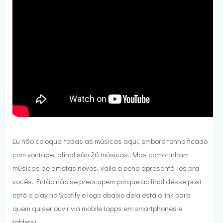
Eu não coloquei todas as músicas aqui, embora tenha ficado
com vontade, afinal são 26 músicas. Mas como tinham
músicas de artistas novos, valia a pena apresentá-los pra
vocês. Então não se preocupem porque ao final desse post
está a play no Spotify e logo abaixo dela está o link para
quem quiser ouvir via mobile (apps em smartphones e
tablets).