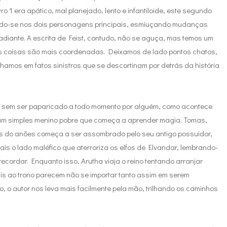
ro 1 era apático, mal planejado, lento e infantiloide, este segundo
ndo-se nos dois personagens principais, esmiuçando mudanças
adiante. A escrita de Feist, contudo, não se aguça, mas temos um
as coisas são mais coordenadas. Deixamos de lado pontos chatos,
hamos em fatos sinistros que se descortinam por detrás da história
 sem ser paparicado a todo momento por alguém, como acontece
e é um simples menino pobre que começa a aprender magia. Tomas,
 do anões começa a ser assombrado pelo seu antigo possuidor,
s o lado maléfico que aterroriza os elfos de Elvandar, lembrando-
ordar. Enquanto isso, Arutha viaja o reino tentando arranjar
vais ao trono parecem não se importar tanto assim em serem
, o autor nos leva mais facilmente pela mão, trilhando os caminhos