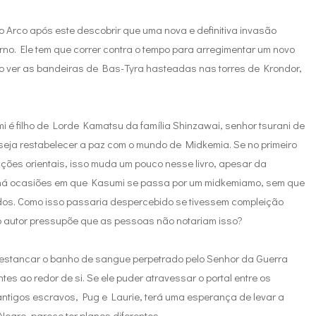
 Arco após este descobrir que uma nova e definitiva invasão
erno. Ele tem que correr contra o tempo para arregimentar um novo
ao ver as bandeiras de Bas-Tyra hasteadas nas torres de Krondor,
é filho de Lorde Kamatsu da família Shinzawai, senhor tsurani de
eseja restabelecer a paz com o mundo de Midkemia. Se no primeiro
eições orientais, isso muda um pouco nesse livro, apesar da
e há ocasiões em que Kasumi se passa por um midkemiamo, sem que
ados. Como isso passaria despercebido se tivessem compleição
o autor pressupõe que as pessoas não notariam isso?
 estancar o banho de sangue perpetrado pelo Senhor da Guerra
es ao redor de si. Se ele puder atravessar o portal entre os
antigos escravos, Pug e Laurie, terá uma esperança de levar a
egro, parece ter planos diferentes.