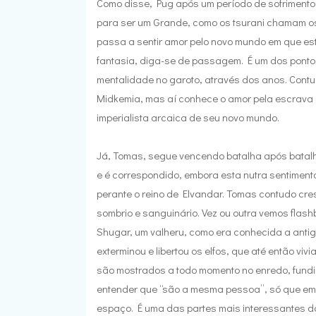
Como disse, Pug após um período de sofrimento
para ser um Grande, como os tsurani chamam os 
passa a sentir amor pelo novo mundo em que es
fantasia, diga-se de passagem. É um dos pontos
mentalidade no garoto, através dos anos. Cont
Midkemia, mas aí conhece o amor pela escrava Ka
imperialista arcaica de seu novo mundo.
Já, Tomas, segue vencendo batalha após batalha
e é correspondido, embora esta nutra sentiment
perante o reino de Elvandar. Tomas contudo cr
sombrio e sanguinário. Vez ou outra vemos fla
Shugar, um valheru, como era conhecida a ant
exterminou e libertou os elfos, que até então v
são mostrados a todo momento no enredo, fund
entender que “são a mesma pessoa”, só que em
espaço. É uma das partes mais interessantes do 