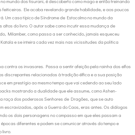
 no mundo dos tisurani, é descoberto como mago e então treinando
feiticeiros. Ele acaba revelando grande habilidade, e aos poucos
tá. Um caso típico de Síndrome de Estocolmo no mundo da
 altos do livro. O autor sabe como incutir essa mudança de
udo, Milamber, como passa a ser conhecido, jamais esqueceu
tala e se inteira cada vez mais nas vicissitudes da política
 contra os invasores. Passa a sentir afeição pela rainha dos elfos
os discrepantes relacionados à tradição élfica e a sua posição
esce em prestígio ao mesmo tempo que vai cedendo ao seu lado
shbacks mostrando a dualidade que ele assume, como Ashen-
iga raça dos poderosos Senhores de Dragões, que se auto
iviam escravizados, após a Guerra do Caos, eras antes. Os diálogos
indo os dois personagens no compasso em que eles passam a
 épocas diferentes e podem se comunicar através do tempo e
livro.