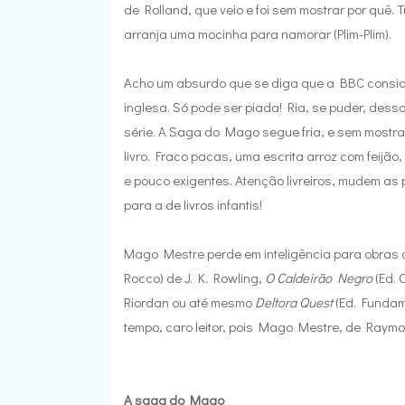
de Rolland, que veio e foi sem mostrar por quê. T
arranja uma mocinha para namorar (Plim-Plim).
Acho um absurdo que se diga que a BBC conside
inglesa. Só pode ser piada! Ria, se puder, des
série. A Saga do Mago segue fria, e sem mostr
livro. Fraco pacas, uma escrita arroz com feijã
e pouco exigentes. Atenção livreiros, mudem as p
para a de livros infantis!
Mago Mestre perde em inteligência para obras d
Rocco) de J. K. Rowling,
O Caldeirão Negro
(Ed. 
Riordan ou até mesmo
Deltora Quest
(Ed. Fundam
tempo, caro leitor, pois Mago Mestre, de Raymo
A saga do Mago