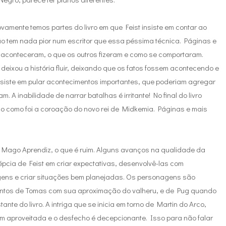
amente temos partes do livro em que Feist insiste em contar ao
não tem nada pior num escritor que essa péssima técnica. Páginas e
aconteceram, o que os outros fizeram e como se comportaram.
eixou a história fluir, deixando que os fatos fossem acontecendo e
 insiste em pular acontecimentos importantes, que poderiam agregar
A inabilidade de narrar batalhas é irritante! No final do livro
como foi a coroação do novo rei de Midkemia. Páginas e mais
– Mago Aprendiz, o que é ruim. Alguns avanços na qualidade da
épcia de Feist em criar expectativas, desenvolvê-las com
agens e criar situações bem planejadas. Os personagens são
entos de Tomas com sua aproximação do valheru, e de Pug quando
nte do livro. A intriga que se inicia em torno de Martin do Arco,
 aproveitada e o desfecho é decepcionante. Isso para não falar