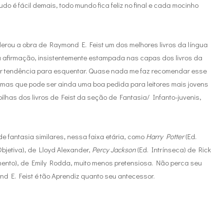
udo é fácil demais, todo mundo fica feliz no final e cada mocinho
rou a obra de Raymond E. Feist um dos melhores livros da língua
sa afirmação, insistentemente estampada nas capas dos livros da
ar tendência para esquentar. Quase nada me faz recomendar esse
o, mas que pode ser ainda uma boa pedida para leitores mais jovens
ilhas dos livros de Feist da seção de Fantasia/ Infanto-juvenis,
e fantasia similares, nessa faixa etária, como
Harry Potter
(Ed.
Objetiva), de Lloyd Alexander,
Percy Jackson
(Ed. Intrínseca) de Rick
ento), de Emily Rodda, muito menos pretensiosa. Não perca seu
nd E. Feist é tão Aprendiz quanto seu antecessor.