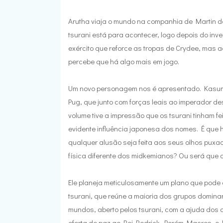
Arutha viaja o mundo na companhia de Martin do
tsurani está para acontecer, logo depois do inv
exército que reforce as tropas de Crydee, mas 
percebe que há algo mais em jogo.
Um novo personagem nos é apresentado. Kasumi 
Pug, que junto com forças leais ao imperador d
volume tive a impressão que os tsurani tinham f
evidente influência japonesa dos nomes. É qu
qualquer alusão seja feita aos seus olhos pux
física diferente dos midkemianos? Ou será que 
Ele planeja meticulosamente um plano que pode
tsurani, que reúne a maioria dos grupos dominant
mundos, aberto pelos tsurani, com a ajuda dos 
oferta de paz ao Rei Rodrick. Porém Macros, o N