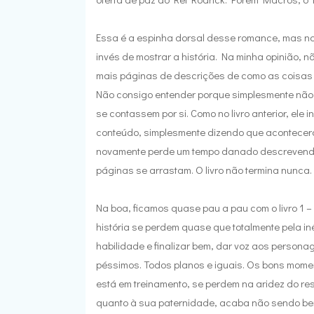
Essa é a espinha dorsal desse romance, mas nov
invés de mostrar a história. Na minha opinião, 
mais páginas de descrições de como as coisas 
Não consigo entender porque simplesmente não d
se contassem por si. Como no livro anterior, ele
conteúdo, simplesmente dizendo que aconteceram. 
novamente perde um tempo danado descrevendo 
páginas se arrastam. O livro não termina nunca.
Na boa, ficamos quase pau a pau com o livro 1 
história se perdem quase que totalmente pela in
habilidade e finalizar bem, dar voz aos person
péssimos. Todos planos e iguais. Os bons mom
está em treinamento, se perdem na aridez do resta
quanto à sua paternidade, acaba não sendo bem