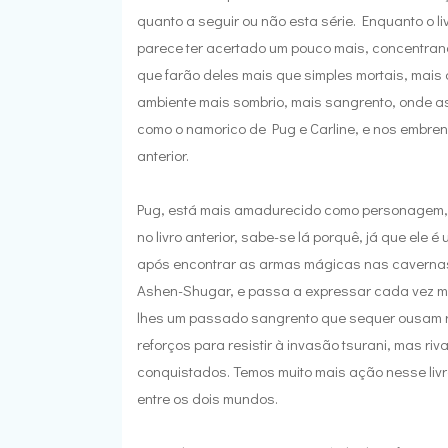
quanto a seguir ou não esta série. Enquanto o liv
parece ter acertado um pouco mais, concentra
que farão deles mais que simples mortais, mais 
ambiente mais sombrio, mais sangrento, onde 
como o namorico de Pug e Carline, e nos embren
anterior.
Pug, está mais amadurecido como personagem,
no livro anterior, sabe-se lá porquê, já que el
após encontrar as armas mágicas nas cavernas
Ashen-Shugar, e passa a expressar cada vez mai
lhes um passado sangrento que sequer ousam rec
reforços para resistir à invasão tsurani, mas ri
conquistados. Temos muito mais ação nesse livro
entre os dois mundos.