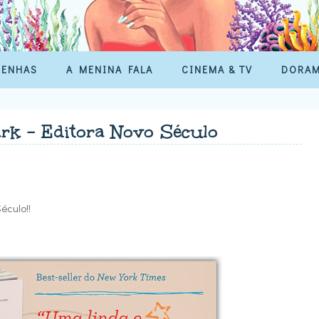
SENHAS
A MENINA FALA
CINEMA & TV
DORA
rk - Editora Novo Século
éculo!!