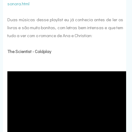
sonora.html
Duas músicas desse playlist eu já conhecia antes de ler os
livros e são muito bonitas, com letras bem intensas e que tem
tudo a ver com o romance de Ana e Christian:
The Scientist - Coldplay