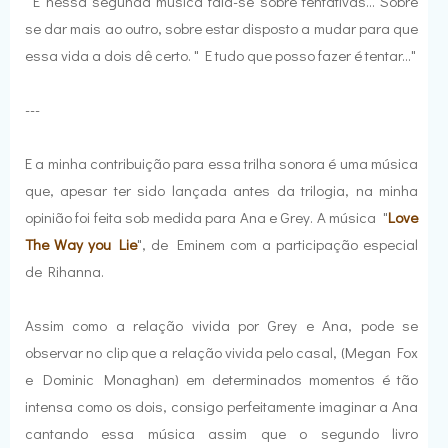
E nessa segunda música fala-se sobre tentativas... Sobre
se dar mais ao outro, sobre estar disposto a mudar para que
essa vida a dois dê certo. " E tudo que posso fazer é tentar..."
---
E a minha contribuição para essa trilha sonora é uma música
que, apesar ter sido lançada antes da trilogia, na minha
opinião foi feita sob medida para Ana e Grey. A música "
Love
The Way you Lie
", de Eminem com a participação especial
de Rihanna.
Assim como a relação vivida por Grey e Ana, pode se
observar no clip que a relação vivida pelo casal, (Megan Fox
e Dominic Monaghan) em determinados momentos é tão
intensa como os dois, consigo perfeitamente imaginar a Ana
cantando essa música assim que o segundo livro