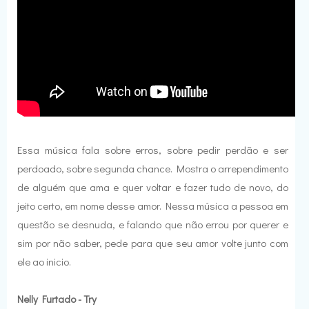
Essa música fala sobre erros, sobre pedir perdão e ser
perdoado, sobre segunda chance. Mostra o arrependimento
de alguém que ama e quer voltar e fazer tudo de novo, do
jeito certo, em nome desse amor. Nessa música a pessoa em
questão se desnuda, e falando que não errou por querer e
sim por não saber, pede para que seu amor volte junto com
ele ao inicio.
Nelly Furtado - Try