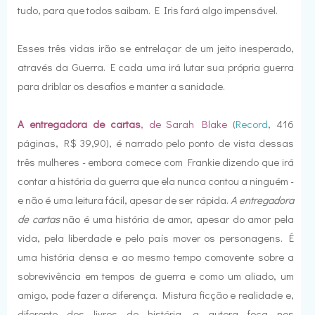
tudo, para que todos saibam. E Iris fará algo impensável.
Esses três vidas irão se entrelaçar de um jeito inesperado,
através da Guerra. E cada uma irá lutar sua própria guerra
para driblar os desafios e manter a sanidade.
A entregadora de cartas
, de Sarah Blake
(
Record
, 416
páginas, R$ 39,90), é narrado pelo ponto de vista dessas
três mulheres - embora comece com Frankie dizendo que irá
contar a história da guerra que ela nunca contou a ninguém -
e não é uma leitura fácil, apesar de ser rápida.
A entregadora
de cartas
não é uma história de amor, apesar do amor pela
vida, pela liberdade e pelo país mover os personagens. É
uma história densa e ao mesmo tempo comovente sobre a
sobrevivência em tempos de guerra e como um aliado, um
amigo, pode fazer a diferença. Mistura ficção e realidade e,
diferente dos livros de história, a autora foca nos