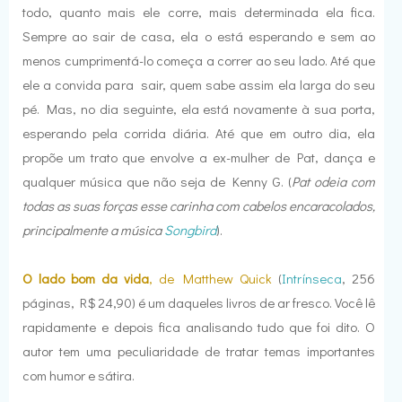
todo, quanto mais ele corre, mais determinada ela fica.
Sempre ao sair de casa, ela o está esperando e sem ao
menos cumprimentá-lo começa a correr ao seu lado. Até que
ele a convida para sair, quem sabe assim ela larga do seu
pé. Mas, no dia seguinte, ela está novamente à sua porta,
esperando pela corrida diária. Até que em outro dia, ela
propõe um trato que envolve a ex-mulher de Pat, dança e
qualquer música que não seja de Kenny G. (
Pat odeia com
todas as suas forças esse carinha com cabelos encaracolados,
principalmente a música
Songbird
).
O lado bom da vida
, de Matthew
Quick
(
Intrínseca
, 256
páginas, R$ 24,90) é um daqueles livros de ar fresco. Você lê
rapidamente e depois fica analisando tudo que foi dito. O
autor tem uma peculiaridade de tratar temas importantes
com humor e sátira.