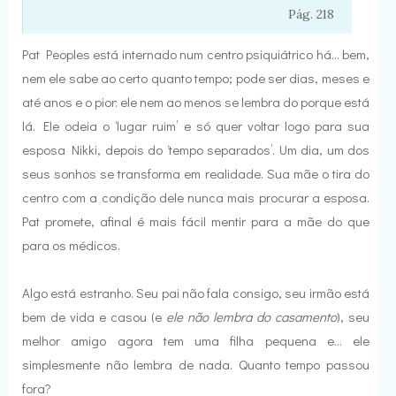
Pág. 218
Pat Peoples está internado num centro psiquiátrico há... bem,
nem ele sabe ao certo quanto tempo; pode ser dias, meses e
até anos e o pior: ele nem ao menos se lembra do porque está
lá. Ele odeia o ‘lugar ruim’ e só quer voltar logo para sua
esposa Nikki, depois do ‘tempo separados’. Um dia, um dos
seus sonhos se transforma em realidade. Sua mãe o tira do
centro com a condição dele nunca mais procurar a esposa.
Pat promete, afinal é mais fácil mentir para a mãe do que
para os médicos.
Algo está estranho. Seu pai não fala consigo, seu irmão está
bem de vida e casou (e
ele não lembra do casamento
), seu
melhor amigo agora tem uma filha pequena e... ele
simplesmente não lembra de nada. Quanto tempo passou
fora?