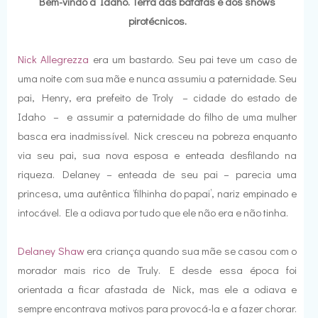
Bem-vindo a Idaho. Terra das batatas e dos shows
pirotécnicos.
Nick Allegrezza
era um bastardo. Seu pai teve um caso de
uma noite com sua mãe e nunca assumiu a paternidade. Seu
pai, Henry, era prefeito de Troly – cidade do estado de
Idaho – e assumir a paternidade do filho de uma mulher
basca era inadmissível. Nick cresceu na pobreza enquanto
via seu pai, sua nova esposa e enteada desfilando na
riqueza. Delaney – enteada de seu pai – parecia uma
princesa, uma autêntica ‘filhinha do papai’, nariz empinado e
intocável. Ele a odiava por tudo que ele não era e não tinha.
Delaney Shaw
era criança quando sua mãe se casou com o
morador mais rico de Truly. E desde essa época foi
orientada a ficar afastada de Nick, mas ele a odiava e
sempre encontrava motivos para provocá-la e a fazer chorar.