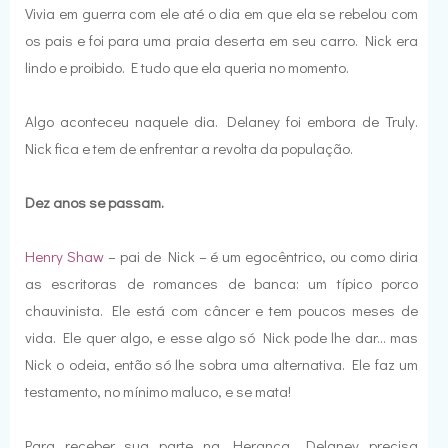
Vivia em guerra com ele até o dia em que ela se rebelou com
os pais e foi para uma praia deserta em seu carro. Nick era
lindo e proibido. E tudo que ela queria no momento.
Algo aconteceu naquele dia. Delaney foi embora de Truly.
Nick fica e tem de enfrentar a revolta da população.
Dez anos se passam.
Henry Shaw
– pai de Nick – é um egocêntrico, ou como diria
as escritoras de romances de banca: um típico porco
chauvinista. Ele está com câncer e tem poucos meses de
vida. Ele quer algo, e esse algo só Nick pode lhe dar... mas
Nick o odeia, então só lhe sobra uma alternativa. Ele faz um
testamento, no mínimo maluco, e se mata!
Para receber sua parte na Herança, Delaney precisa