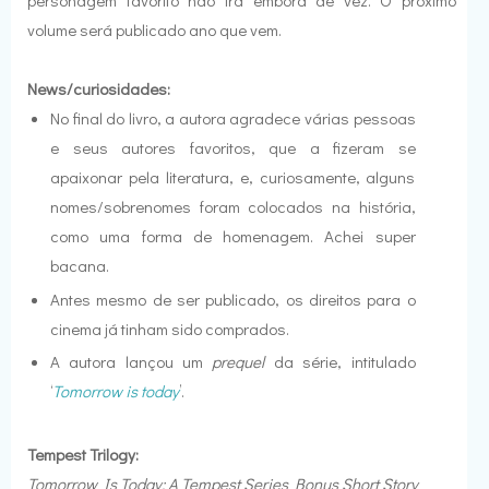
volume será publicado ano que vem.
News/curiosidades:
No final do livro, a autora agradece várias pessoas
e seus autores favoritos, que a fizeram se
apaixonar pela literatura, e, curiosamente, alguns
nomes/sobrenomes foram colocados na história,
como uma forma de homenagem. Achei super
bacana.
Antes mesmo de ser publicado, os direitos para o
cinema já tinham sido comprados.
A autora lançou um
prequel
da série, intitulado
‘
Tomorrow is today
’.
Tempest Trilogy:
Tomorrow Is Today: A Tempest Series Bonus Short Story