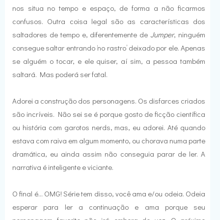
nos situa no tempo e espaço, de forma a não ficarmos
confusos. Outra coisa legal são as características dos
saltadores de tempo e, diferentemente de
Jumper
, ninguém
consegue saltar entrando ‘no rastro’ deixado por ele. Apenas
se alguém o tocar, e ele quiser, aí sim, a pessoa também
saltará. Mas poderá ser fatal.
Adorei a construção dos personagens. Os disfarces criados
são incríveis. Não sei se é porque gosto de ficção científica
ou história com garotos nerds, mas, eu adorei. Até quando
estava com raiva em algum momento, ou chorava numa parte
dramática, eu ainda assim não conseguia parar de ler. A
narrativa é inteligente e viciante.
O final é... OMG! Série tem disso, você ama e/ou odeia. Odeia
esperar para ler a continuação e ama porque seu
personagem favorito não irá embora de vez. O próximo