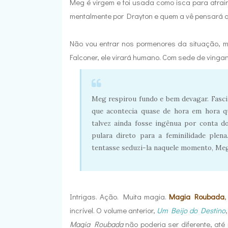
Meg é virgem e foi usada como isca para atrair
mentalmente por Drayton e quem a vê pensará q
Não vou entrar nos pormenores da situação, 
Falconer, ele virará humano. Com sede de ving
Meg respirou fundo e bem devagar. Fascin
que acontecia quase de hora em hora qu
talvez ainda fosse ingênua por conta d
pulara direto para a feminilidade plen
tentasse seduzi-la naquele momento, Meg
Intrigas. Ação. Muita magia.
Magia Roubada
incrível. O volume anterior,
Um Beijo do Destino
Magia Roubada
não poderia ser diferente, até