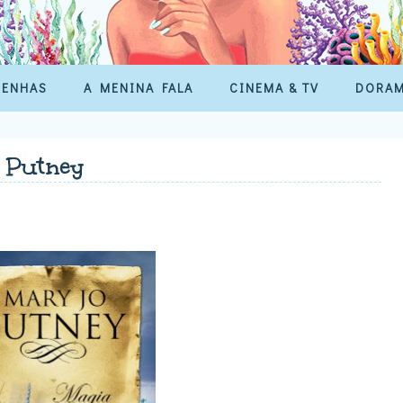
SENHAS
A MENINA FALA
CINEMA & TV
DORA
 Putney