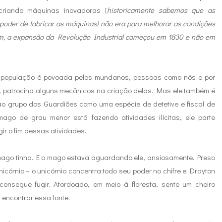
criando máquinas inovadoras [
historicamente sabemos que as
 poder de fabricar as máquinas) não era para melhorar as condições
ém, a expansão da Revolução Industrial começou em 1830 e não em
 população é povoada pelos mundanos, pessoas como nós e por
, patrocina alguns mecânicos na criação delas. Mas ele também é
r ao grupo dos Guardiões como uma espécie de detetive e fiscal de
ago de grau menor está fazendo atividades ilícitas, ele parte
gir o fim dessas atividades.
mago tinha. E o mago estava aguardando ele, ansiosamente. Preso
córnio – o unicórnio concentra todo seu poder no chifre e Drayton
 consegue fugir. Atordoado, em meio à floresta, sente um cheiro
a encontrar essa fonte.