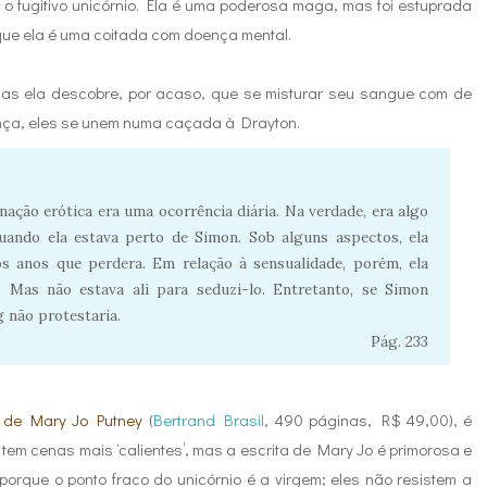
 o fugitivo unicórnio. Ela é uma poderosa maga, mas foi estuprada
ue ela é uma coitada com doença mental.
mas ela descobre, por acaso, que se misturar seu sangue com de
ança, eles se unem numa caçada à Drayton.
ação erótica era uma ocorrência diária. Na verdade, era algo
ando ela estava perto de Simon. Sob alguns aspectos, ela
os anos que perdera. Em relação à sensualidade, porém, ela
a. Mas não estava ali para seduzi-lo. Entretanto, se Simon
 não protestaria.
Pág. 233
, de Mary Jo Putney
(
Bertrand Brasil
, 490 páginas, R$ 49,00), é
, tem cenas mais ‘calientes’, mas a escrita de Mary Jo é primorosa e
 porque o ponto fraco do unicórnio é a virgem; eles não resistem a