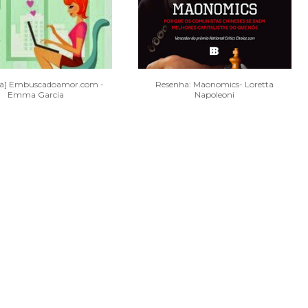
ha] Embuscadoamor.com -
Resenha: Maonomics- Loretta
Emma Garcia
Napoleoni