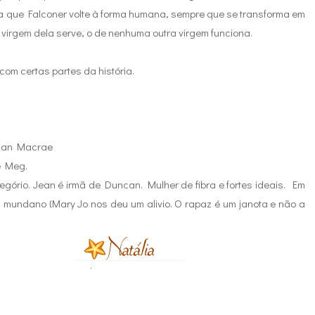
a que Falconer volte à forma humana, sempre que se transforma em
virgem dela serve, o de nenhuma outra virgem funciona.
 com certas partes da história.
can Macrae
e Meg.
gório. Jean é irmã de Duncan. Mulher de fibra e fortes ideais. Em
m mundano (Mary Jo nos deu um alivio. O rapaz é um janota e não a