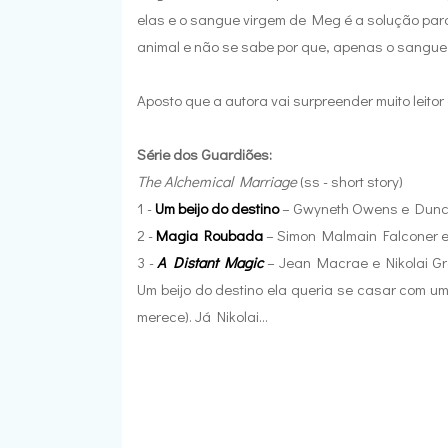
elas e o sangue virgem de Meg é a solução par
animal e não se sabe por que, apenas o sangue 
Aposto que a autora vai surpreender muito leitor
Série dos Guardiões:
The Alchemical Marriage
(ss - short story)
1 -
Um beijo do destino
– Gwyneth Owens e Dun
2 -
Magia Roubada
– Simon Malmain Falconer 
3 -
A Distant Magic
– Jean Macrae e Nikolai Gre
Um beijo do destino ela queria se casar com u
merece). Já Nikolai...