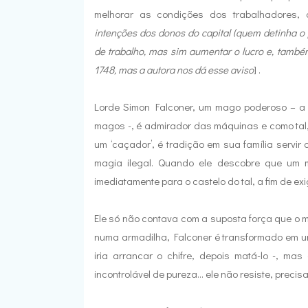
melhorar as condições dos trabalhadores, 
intenções dos donos do capital (quem detinha o
de trabalho, mas sim aumentar o lucro e, tamb
1748, mas a autora nos dá esse aviso
] .
Lorde Simon Falconer, um mago poderoso – a
magos -, é admirador das máquinas e como tal
um ‘caçador’, é tradição em sua família servi
magia ilegal. Quando ele descobre que um m
imediatamente para o castelo do tal, a fim de exi
Ele só não contava com a suposta força que o 
numa armadilha, Falconer é transformado em uni
iria arrancar o chifre, depois matá-lo -, mas
incontrolável de pureza... ele não resiste, precis