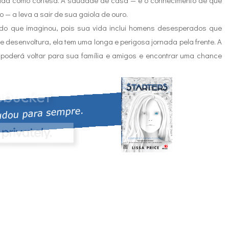
 vida como cortesã. A saudade de casa — e o conhecimento de que
 — a leva a sair de sua gaiola de ouro.
 do que imaginou, pois sua vida inclui homens desesperados que
e desenvoltura, ela tem uma longa e perigosa jornada pela frente. A
 poderá voltar para sua família e amigos e encontrar uma chance