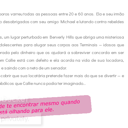
poros varreu todas as pessoas entre 20 e 60 anos. Ela e seu irmão
omo desabrigados com seu amigo Michael e lutando contra rebeldes
s, um lugar perturbado em Berverly Hills que abriga uma misteriosa
dolescentes para alugar seus corpos aos Terminais — idosos que
erada pelo dinheiro que os ajudará a sobreviver concorda em ser
 Callie está com defeito e ela acorda na vida de sua locadora,
e saindo com o neto de um senador.
obrir que sua locatária pretende fazer mais do que se divertir — e
abólicos que Callie nunca podia ter imaginado…