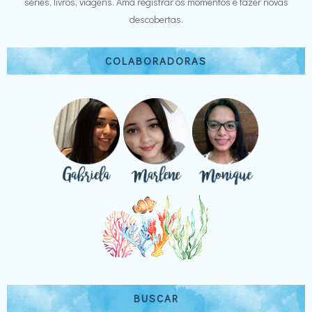
séries, livros, viagens. Ama registrar os momentos e fazer novas
descobertas.
COLABORADORAS
BUSCAR