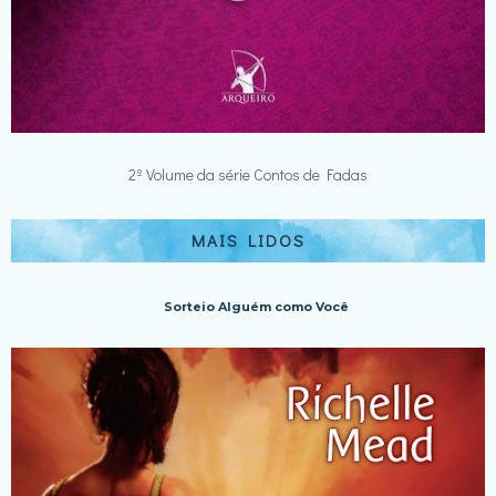
2º Volume da série Contos de Fadas
MAIS LIDOS
Sorteio Alguém como Você