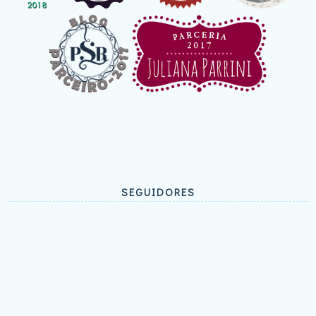
SEGUIDORES