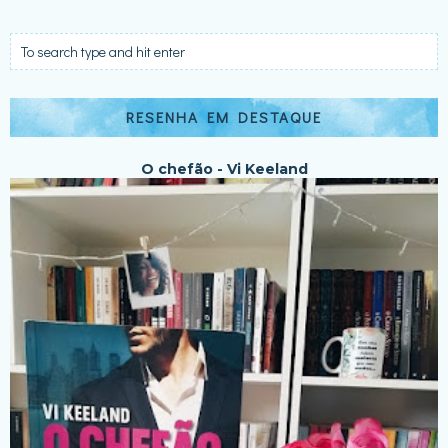
RESENHA EM DESTAQUE
O chefão - Vi Keeland