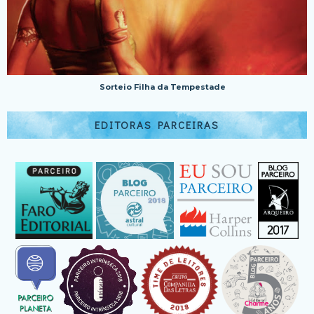
Sorteio Filha da Tempestade
EDITORAS PARCEIRAS