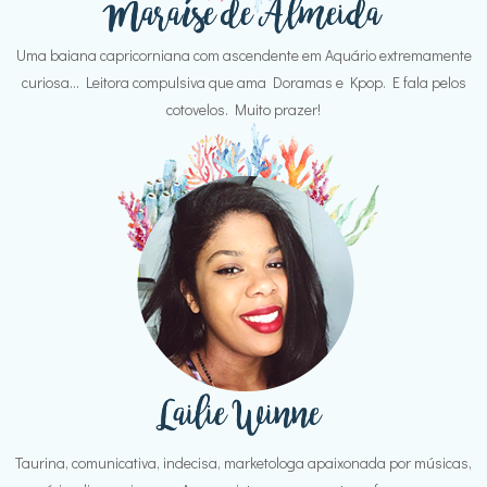
Uma baiana capricorniana com ascendente em Aquário extremamente
curiosa... Leitora compulsiva que ama Doramas e Kpop. E fala pelos
cotovelos. Muito prazer!
Taurina, comunicativa, indecisa, marketologa apaixonada por músicas,