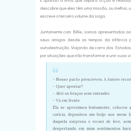
É quando a linha que separa ficção e realidad
descobre que eles têm uma missão, ou melhor, um
escreve o terceiro volume da saga.
Juntamente com Billie, somos apresentados aos
seus amigos desde os tempos da infância 
autodestruição. Viajando de carro dos Estados 
por situações que irão transformar e unir suas 
- Nosso pacto prescreveu. A Aurore recons
- Quer apostar?
- Abri os braços sem entender.
- Vá em frente
Ela se aproximou lentamente, colocou
carícia, depositou um beijo nos meus l
daquela surpresa e recuei de leve, se
despertando em mim sentimentos havia 