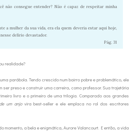
ocê não consegue entender? Não é capaz de respeitar minha
e a mulher da sua vida, era ela quem deveria estar aqui hoje,
nesse delírio devastador.
Pág. 31
 ou realidade?
a parábola. Tendo crescido num bairro pobre e problemático, ele
ser preso e construir uma carreira, como professor. Sua trajetória
meiro livro e o primeiro de uma trilogia. Comparado aos grandes
de um anjo
vira best-seller e ele emplaca no rol dos escritores
do momento, a bela e enigmática, Aurore Valancourt. E então, a vida