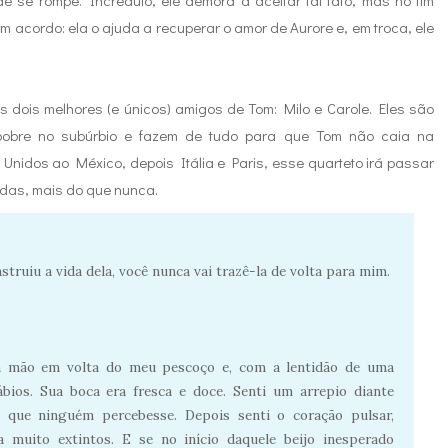
e se rompe. Incrédulo, ele demora a aceitar tal fato, mas no fim
 acordo: ela o ajuda a recuperar o amor de Aurore e, em troca, ele
 dois melhores (e únicos) amigos de Tom: Milo e Carole. Eles são
pobre no subúrbio e fazem de tudo para que Tom não caia na
Unidos ao México, depois Itália e Paris, esse quarteto irá passar
vidas, mais do que nunca.
truiu a vida dela, você nunca vai trazê-la de volta para mim.
 a mão em volta do meu pescoço e, com a lentidão de uma
ábios. Sua boca era fresca e doce. Senti um arrepio diante
m que ninguém percebesse. Depois senti o coração pulsar,
muito extintos. E se no início daquele beijo inesperado