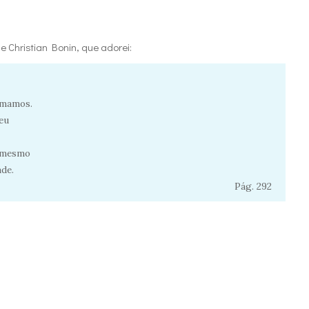
de Christian Bonin, que adorei:
amamos.
deu
; mesmo
de.
Pág. 292