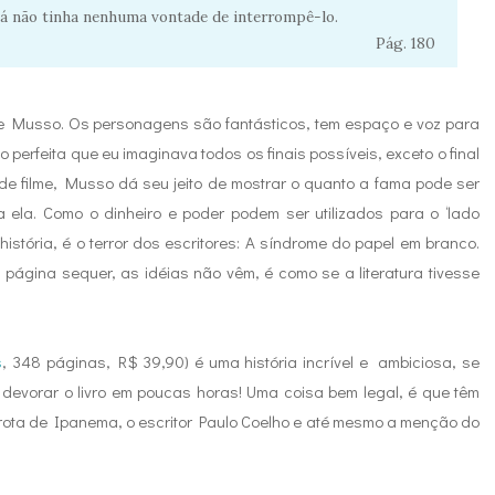
já não tinha nenhuma vontade de interrompê-lo.
Pág. 180
e Musso. Os personagens são fantásticos, tem espaço e voz para
ão perfeita que eu imaginava todos os finais possíveis, exceto o final
 de filme, Musso dá seu jeito de mostrar o quanto a fama pode ser
a ela. Como o dinheiro e poder podem ser utilizados para o ‘lado
istória, é o terror dos escritores: A síndrome do papel em branco.
ágina sequer, as idéias não vêm, é como se a literatura tivesse
s
, 348 páginas, R$ 39,90) é uma história incrível e ambiciosa, se
e, devorar o livro em poucas horas! Uma coisa bem legal, é que têm
arota de Ipanema, o escritor Paulo Coelho e até mesmo a menção do