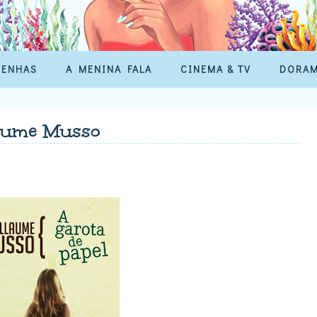
SENHAS
A MENINA FALA
CINEMA & TV
DORA
laume Musso