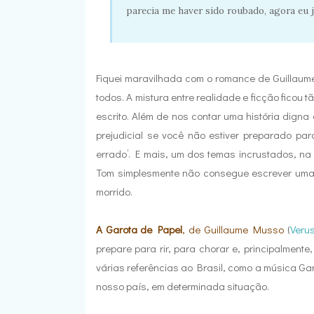
parecia me haver sido roubado, agora eu 
Fiquei maravilhada com o romance de Guillaum
todos. A mistura entre realidade e ficção ficou t
escrito. Além de nos contar uma história digna
prejudicial se você não estiver preparado par
errado’. E mais, um dos temas incrustados, na h
Tom simplesmente não consegue escrever uma p
morrido.
A Garota de Papel
, de Guillaume Musso
(
Veru
prepare para rir, para chorar e, principalment
várias referências ao Brasil, como a música G
nosso país, em determinada situação.