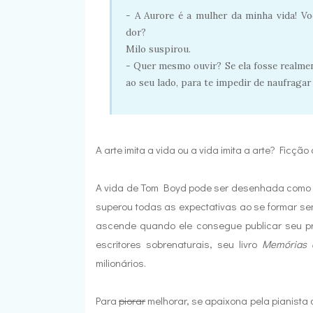
- A Aurore é a mulher da minha vida! V
dor?
Milo suspirou.
- Quer mesmo ouvir? Se ela fosse realment
ao seu lado, para te impedir de naufragar 
A arte imita a vida ou a vida imita a arte? Ficção
A vida de Tom Boyd pode ser desenhada como um
superou todas as expectativas ao se formar sem 
ascende quando ele consegue publicar seu pri
escritores sobrenaturais, seu livro
Memórias 
milionários.
Para
piorar
melhorar, se apaixona pela pianista 