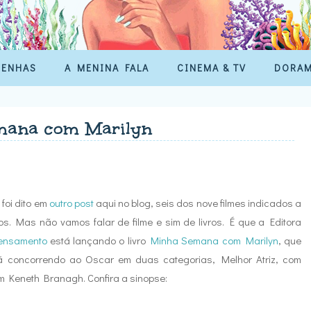
SENHAS
A MENINA FALA
CINEMA & TV
DORA
ana com Marilyn
foi dito em
outro post
aqui no blog, seis dos nove filmes indicados a
os. Mas não vamos falar de filme e sim de livros. É que a Editora
Pensamento
está lançando o livro
Minha Semana com Marilyn
, que
 concorrendo ao Oscar em duas categorias, Melhor Atriz, com
om Keneth Branagh. Confira a sinopse: