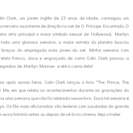
lin Clark, um jovem inglês de 23 anos de idade, conseguiu um
 terceiro assistente de direção no set de O Príncipe Encantado. O
como atriz principal o maior símbolo sexual de Hollywood, Marilyn
 toda uma gloriosa semana, a maior estrela do planeta buscou
s braços do empregado mais jovem do set. Minha semana com
 relato franco, doce e engraçado de como Colin Clark passou a
 segredos de Marilyn Monroe - e até a cama dela!
s após esses fatos, Colin Clark lançou o livro "The Prince, The
d Me, em que relata os acontecimentos durante as gravações do
inha uma semana que não foi relatada nesse livro. Essa tal semana é
lyn. Os fãs mais aficionados vão lembrar com saudades do grande
essa história antes ou depois de vê-lo no cinema. Veja o trailer