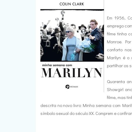
Em 1956, Co
emprego como
filme tinha 
Monroe. Por
conforto no
Marilyn é o
partilhar os
Quarenta ano
Showgirl an
filme, mas t
descrita no novo livro Minha semana com Mari
símbolo sexual do século XX. Comprem e confiram 