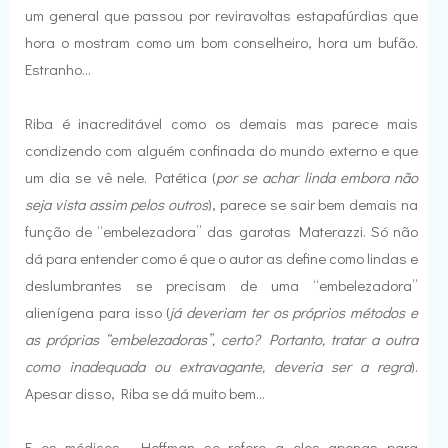
um general que passou por reviravoltas estapafúrdias que
hora o mostram como um bom conselheiro, hora um bufão.
Estranho...
Riba é inacreditável como os demais mas parece mais
condizendo com alguém confinada do mundo externo e que
um dia se vê nele. Patética (
por se achar linda embora não
seja vista assim pelos outros
), parece se sair bem demais na
função de “embelezadora” das garotas Materazzi. Só não
dá para entender como é que o autor as define como lindas e
deslumbrantes se precisam de uma “embelezadora”
alienígena para isso (
já deveriam ter os próprios métodos e
as próprias “embelezadoras”, certo? Portanto, tratar a outra
como inadequada ou extravagante, deveria ser a regra
).
Apesar disso, Riba se dá muito bem...
E os médicos... Hoffman se refere a eles apenas para