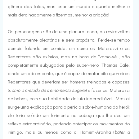
gênero das falas, mas criar um mundo e quanto melhor e
mais detalhadamente o fizermos, melhor a criação!
Os personagens são de uma planura tosca, as reviravoltas
absolutamente aleatórias e sem propósito. Perde-se tempo
demais falando em comida, em como os Materazzi e os
Redentores são exímios, mas na hora do “vamo-vê”, são
completamente subjugados pelo super-herói Thomas Cale,
ainda um adolescente, que é capaz de matar oito guerreiros
Redentores que deveriam ser homens treinados e capazes
(c
omo o método de treinamento sugere
) e fazer os Materazzi
de bobos, com sua habilidade de luta inacreditável. Mas ai
surge uma explicação para a perícia sobre-humana do herói:
ele teria sofrido um ferimento na cabeça que lhe deu um
reflexo extraordinário, podendo antecipar os movimentos do
inimigo, mais ou menos como o Homem-Aranha (
bater a