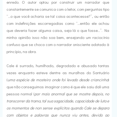
enredo. O autor optou por construir um narrador que
constantemente se comunica com o leitor, com perguntas tipo
“...o que você acharia se tal coisa acontecesse?”, ou então
com indefinições escorregadias como “...então ele achou
que deveria fazer alguma coisa, seja lá o que fosse...”. Na
minha opinião isso não soa bem, ensejando um raciocínio
confuso que se choca com o narrador onisciente adotado à
princípio, na obra.
Cale é surrado, humilhado, degradado e abusado tantas
vezes enquanto esteve dentre as muralhas do Santuário
(
uma espécie de mosteiro onde foi levado desde criancinha
)
que não conseguimos imaginar como é que ele saiu dali uma
pessoa normal (
por mais anormal que se mostre depois, no
transcorrer da trama, tal sua sagacidade, capacidade de luta e
os momentos de non sense explícitos quando Cale se depara
com objetos e palavras que nunca viu antes, devido ao