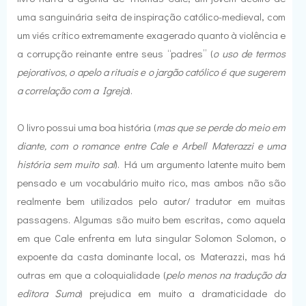
uma sanguinária seita de inspiração católico-medieval, com
um viés crítico extremamente exagerado quanto à violência e
a corrupção reinante entre seus “padres” (
o uso de termos
pejorativos, o apelo a rituais e o jargão católico é que sugerem
a correlação com a Igreja
).
O livro possui uma boa história (
mas que se perde do meio em
diante, com o romance entre Cale e Arbell Materazzi e uma
história sem muito sal
). Há um argumento latente muito bem
pensado e um vocabulário muito rico, mas ambos não são
realmente bem utilizados pelo autor/ tradutor em muitas
passagens. Algumas são muito bem escritas, como aquela
em que Cale enfrenta em luta singular Solomon Solomon, o
expoente da casta dominante local, os Materazzi, mas há
outras em que a coloquialidade (
pelo menos na tradução da
editora Suma
) prejudica em muito a dramaticidade do