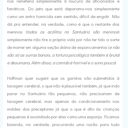
nos remeteria simplesmente à loucura de aficionados e
fanáticos. Do jeito que está deparamo-nos simplesmente
como um antro homicida sem sentido, difícil de engolir. Não
dá pra entender, na verdade, como é que o restante dos
meninos (
todos os acólitos no Santuário são meninos
)
simplesmente não tire a própria vida por não ter tido a sorte
de morrer em alguma seção diária de espancamentos (
e não
são só as surras banais, a tortura psicológica também é brutal
e desumana. Além disso, a comida é horrível e o sono pouco
).
Hoffman quer sugerir que os garotos são submetidos à
lavagem cerebral, o que não é plausível também, já que indo
parar no Santuário tão pequenos, não precisariam de
lavagem cerebral, mas apenas do condicionamento nos
moldes dos preceptores já que o que é dito às crianças
pequenas é assimilado por elas como uma esponja. Ficamos
boiando, na verdade, procurando uma razão para tudo