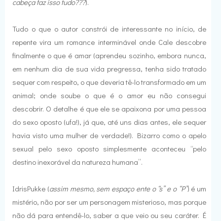
cabeça faz isso tudo???
).
Tudo o que o autor constrói de interessante no início, de
repente vira um romance interminável onde Cale descobre
finalmente o que é amar (aprendeu sozinho, embora nunca,
em nenhum dia de sua vida pregressa, tenha sido tratado
sequer com respeito, o que deveria tê-lo transformado em um
animal; onde soube o que é o amor eu não consegui
descobrir. O detalhe é que ele se apaixona por uma pessoa
do sexo oposto (ufa!), já que, até uns dias antes, ele sequer
havia visto uma mulher de verdade!). Bizarro como o apelo
sexual pelo sexo oposto simplesmente aconteceu “pelo
destino inexorável da natureza humana”.
IdrisPukke (
assim mesmo, sem espaço ente o “s” e o “P”
) é um
mistério, não por ser um personagem misterioso, mas porque
não dá para entendê-lo, saber a que veio ou seu caráter. É