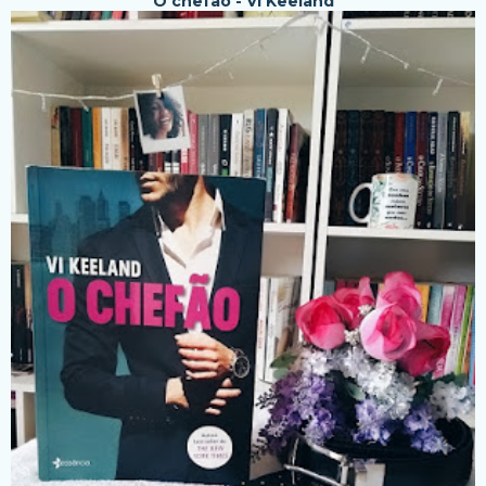
O chefão - Vi Keeland