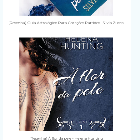
[Resenha] Guia Astrológico Para Corações Partidos- Silvia Zucca
[Resenha] Á flor da pele - Helena Hunting