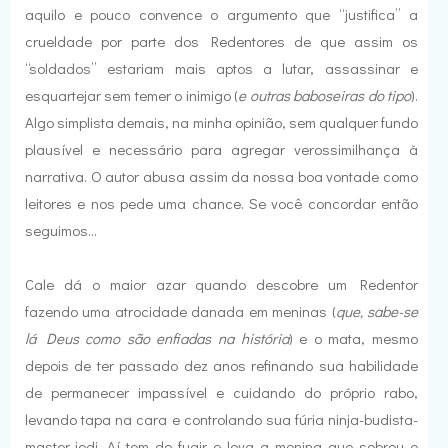
aquilo e pouco convence o argumento que “justifica” a
crueldade por parte dos Redentores de que assim os
“soldados” estariam mais aptos a lutar, assassinar e
esquartejar sem temer o inimigo (
e outras baboseiras do tipo
).
Algo simplista demais, na minha opinião, sem qualquer fundo
plausível e necessário para agregar verossimilhança à
narrativa. O autor abusa assim da nossa boa vontade como
leitores e nos pede uma chance. Se você concordar então
seguimos...
Cale dá o maior azar quando descobre um Redentor
fazendo uma atrocidade danada em meninas (
que, sabe-se
lá Deus como são enfiadas na história
) e o mata, mesmo
depois de ter passado dez anos refinando sua habilidade
de permanecer impassível e cuidando do próprio rabo,
levando tapa na cara e controlando sua fúria ninja-budista-
master-jedi. Aí tem de fugir e leva a menina que sobrou e