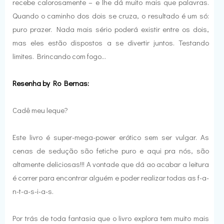
recebe calorosamente – e lhe dá muito mais que palavras.
Quando o caminho dos dois se cruza, o resultado é um só:
puro prazer. Nada mais sério poderá existir entre os dois,
mas eles estão dispostos a se divertir juntos. Testando
limites. Brincando com fogo…
Resenha by Ro Bernas:
Cadê meu leque?
Este livro é super-mega-power erótico sem ser vulgar. As
cenas de sedução são fetiche puro e aqui pra nós, são
altamente deliciosas!!! A vontade que dá ao acabar a leitura
é correr para encontrar alguém e poder realizar todas as f-a-
n-t-a-s-i-a-s.
Por trás de toda fantasia que o livro explora tem muito mais