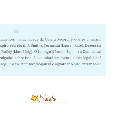
çamentos maravilhosos da Galera Record, e que se chamará:
mpiro Secreto
(L J. Smith)
, Tormenta
(Lauren Kate),
Dezesseis
 Radley
(Matt Haig),
O Inimigo
(Charlie Higson) e
Quando cai
ulgadas sobre isso, é que rolará um evento super legal dia
1º
 seguir o twitter: @veraogalera e aguardar o
site
entrar no ar