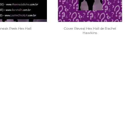
Sneak Peek Hex Hall
Cover Reveal Hex Hall de Rachel
Hawkins