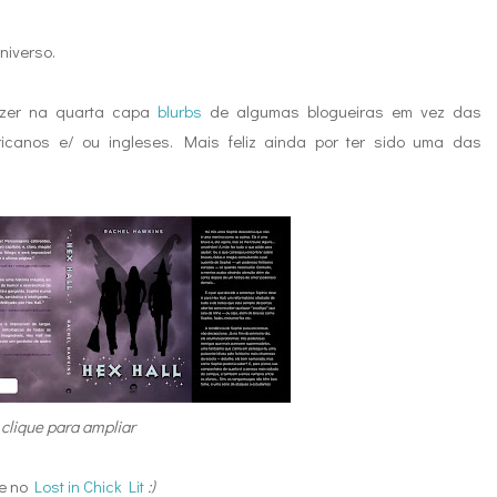
niverso.
trazer na quarta capa
blurbs
de algumas blogueiras em vez das
ericanos e/ ou ingleses. Mais feliz ainda por ter sido uma das
clique para ampliar
e no
Lost in Chick Lit
:)