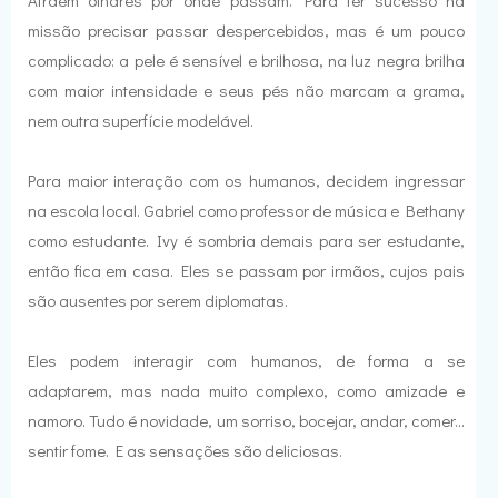
Atraem olhares por onde passam. Para ter sucesso na
missão precisar passar despercebidos, mas é um pouco
complicado: a pele é sensível e brilhosa, na luz negra brilha
com maior intensidade e seus pés não marcam a grama,
nem outra superfície modelável.
Para maior interação com os humanos, decidem ingressar
na escola local. Gabriel como professor de música e Bethany
como estudante. Ivy é sombria demais para ser estudante,
então fica em casa. Eles se passam por irmãos, cujos pais
são ausentes por serem diplomatas.
Eles podem interagir com humanos, de forma a se
adaptarem, mas nada muito complexo, como amizade e
namoro. Tudo é novidade, um sorriso, bocejar, andar, comer...
sentir fome. E as sensações são deliciosas.