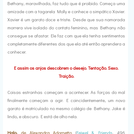
Bethany, maravilhada, faz tudo que é proibido. Começa uma
amizade com a tagarela Molly e conhece o simpático Xavier.
Xavier é um garoto doce e triste. Desde que sua namorada
morrera vive isolado do contato feminino, mas Bethany não
consegue se afastar. Ele faz com que ela tenha sentimentos
completamente diferentes dos que ela até então aprendera a
conhecer.
E assim os anjos descobrem o desejo. Tentação. Sexo.
Traição.
Coisas estranhas começam a acontecer. As forças do mal
finalmente começam a agir. E coincidentemente, um novo
garoto é matriculado no mesmo colégio de Bethany. Jake é
lindo, e obscuro. E está de olho nela.
Halo,
de Alexandra Adornetto
(
Feiwel & Friends
, 496