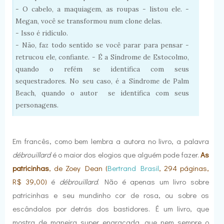
- O cabelo, a maquiagem, as roupas - listou ele. -
Megan, você se transformou num clone delas.
- Isso é ridículo.
- Não, faz todo sentido se você parar para pensar -
retrucou ele, confiante. - É a Síndrome de Estocolmo,
quando o refém se identifica com seus
sequestradores. No seu caso, é a Síndrome de Palm
Beach, quando o autor se identifica com seus
personagens.
Em francês, como bem lembra a autora no livro, a palavra
débrouillard
é o maior dos elogios que alguém pode fazer.
As
patricinhas
, de Zoey Dean
(
Bertrand Brasil
, 294 páginas,
R$ 39,00
)
é
débrouillard
. Não é apenas um livro sobre
patricinhas e seu mundinho cor de rosa, ou sobre os
escândalos por detrás dos bastidores. É um livro, que
mostra de maneira super engraçada, que nem sempre o