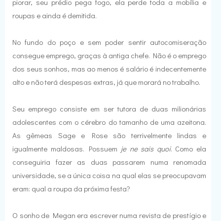
piorar, seu prédio pega fogo, ela perde toda a mobília e
roupas e ainda é demitida.
No fundo do poço e sem poder sentir autocomiseração
consegue emprego, graças à antiga chefe. Não é o emprego
dos seus sonhos, mas ao menos é salário é indecentemente
alto e não terá despesas extras, já que morará no trabalho.
Seu emprego consiste em ser tutora de duas milionárias
adolescentes com o cérebro do tamanho de uma azeitona.
As gêmeas Sage e Rose são terrivelmente lindas e
igualmente maldosas. Possuem
je ne sais quoi
. Como ela
conseguiria fazer as duas passarem numa renomada
universidade, se a única coisa na qual elas se preocupavam
eram: qual a roupa da próxima festa?
O sonho de Megan era escrever numa revista de prestígio e