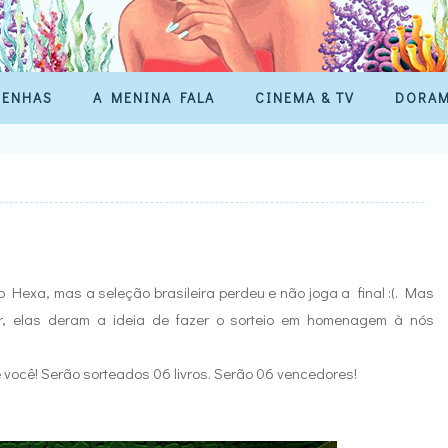
SENHAS
A MENINA FALA
CINEMA & TV
DORA
o Hexa, mas a seleção brasileira perdeu e não joga a final :(. Mas
r, elas deram a ideia de fazer o sorteio em homenagem à nós
você! Serão sorteados 06 livros. Serão 06 vencedores!