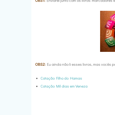
OBS1:
Enviarei junto com os livros: marcadores e 
OBS2:
Eu ainda não li esses livros, mas vocês 
Cotação Filho do Hamas
Cotação Mil dias em Veneza