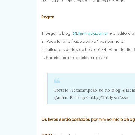
03 - Mil dias em Veneza - Marlena de Blasi
Regra:
1. Seguir o blog (
@MeninadaBahia
) e a Editora S
2. Pode tuitar a frase abaixo 1 vez por hora
3. Tuitadas válidas de hoje até 24:00 hs do dia 
4. Sorteio será feito pelo
sorteie.me
Sorteio Hexacampeão só no blog @Menin
ganhar. Participe! http://bit.ly/axAxsn
Os livros serão postados por mim no início de ag