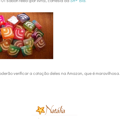
01 sabon feed (por livro), cortesia da
Srtª Bia
.
poderão verificar a cotação deles na Amazon, que é maravilhosa.