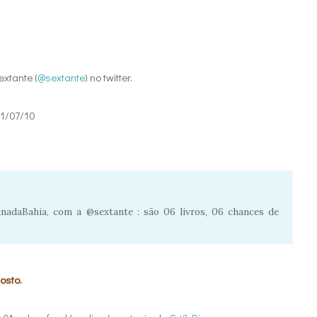
extante (
@sextante
) no twitter.
31/07/10
adaBahia, com a @sextante : são 06 livros, 06 chances de
osto.