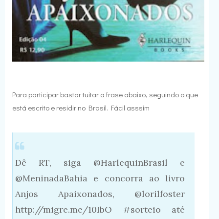
Para participar bastar tuitar a frase abaixo, seguindo o que
está escrito e residir no Brasil. Fácil asssim
Dê RT, siga @HarlequinBrasil e
@MeninadaBahia e concorra ao livro
Anjos Apaixonados, @lorilfoster
http://migre.me/10IbO #sorteio até