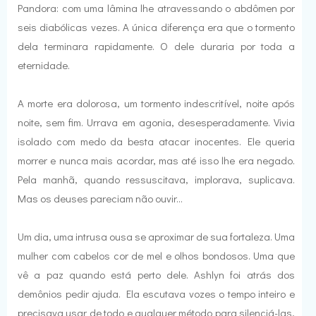
Pandora: com uma lâmina lhe atravessando o abdômen por
seis diabólicas vezes. A única diferença era que o tormento
dela terminara rapidamente. O dele duraria por toda a
eternidade.
A morte era dolorosa, um tormento indescritível, noite após
noite, sem fim. Urrava em agonia, desesperadamente. Vivia
isolado com medo da besta atacar inocentes. Ele queria
morrer e nunca mais acordar, mas até isso lhe era negado.
Pela manhã, quando ressuscitava, implorava, suplicava.
Mas os deuses pareciam não ouvir...
Um dia, uma intrusa ousa se aproximar de sua fortaleza. Uma
mulher com cabelos cor de mel e olhos bondosos. Uma que
vê a paz quando está perto dele. Ashlyn foi atrás dos
demônios pedir ajuda. Ela escutava vozes o tempo inteiro e
precisava usar de todo e qualquer método para silenciá-las,