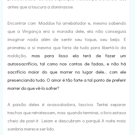
antes que a loucura a dominasse.
Encontrar com Maddox foi arrebatador e, mesmo sabendo
que a Vingança era a moradia dele, ela não conseguia
imaginar nada além de sentir seu toque, seu beijo. E
prometeu a si mesma que faria de tudo para libertá-lo da
maldição,
mas para lisso ela terá de fazer um
autossacrifício, tal como nos contos de fadas, e não há
sacrifício maior do que morrer no lugar dele... com ele
presenciando tudo. O amor é tão forte a tal ponto de preferir
morrer do que vê-lo sofrer?
A paixão deles é avassaladora, lasciva. Tentei separar
trechos que retratessem, mas quando terminei, o livro estava
cheio de post-it. Leiam e descubram o porquê A noite mais
sombria merece ser lido.