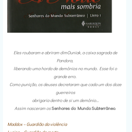
Eles roubaram e abriram dimOuniak, a caixa sagrada de
Pandora,
liberando uma horda de demônios no mundo. Esse foi o
grande erro.
Como punição, os deuses decretaram que cada um dos doze
guerreiros
abrigaria dentro de si um demônio...
Assim nasceram os
Senhores do Mundo Subterrâneo
.
Maddox – Guardião da violência
Lucien – Guardião da morte