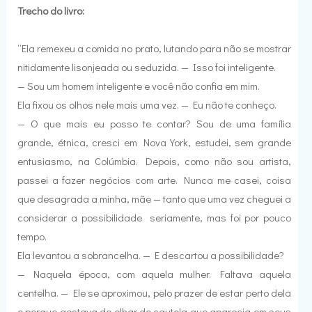
Trecho do livro:
“Ela remexeu a comida no prato, lutando para não se mostrar
nitidamente lisonjeada ou seduzida. — Isso foi inteligente.
— Sou um homem inteligente e você não confia em mim.
Ela fixou os olhos nele mais uma vez. — Eu não te conheço.
— O que mais eu posso te contar? Sou de uma família
grande, étnica, cresci em Nova York, estudei, sem grande
entusiasmo, na Colúmbia. Depois, como não sou artista,
passei a fazer negócios com arte. Nunca me casei, coisa
que desagrada a minha, mãe — tanto que uma vez cheguei a
considerar a possibilidade seriamente, mas foi por pouco
tempo.
Ela levantou a sobrancelha. — E descartou a possibilidade?
— Naquela época, com aquela mulher. Faltava aquela
centelha. — Ele se aproximou, pelo prazer de estar perto dela
e porque gostava do olhar de cautela que aparecia em seus