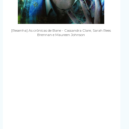
[Resenha] As crônicas de Bane - Cassandra Clare, Sarah Rees
Brennan e Maureen Johnson