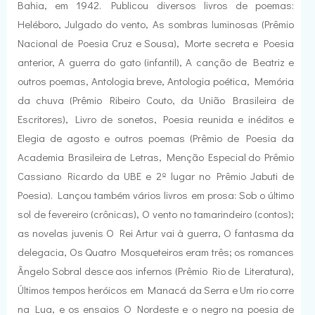
Bahia, em 1942. Publicou diversos livros de poemas:
Heléboro, Julgado do vento, As sombras luminosas (Prêmio
Nacional de Poesia Cruz e Sousa), Morte secreta e Poesia
anterior, A guerra do gato (infantil), A canção de Beatriz e
outros poemas, Antologia breve, Antologia poética, Memória
da chuva (Prêmio Ribeiro Couto, da União Brasileira de
Escritores), Livro de sonetos, Poesia reunida e inéditos e
Elegia de agosto e outros poemas (Prêmio de Poesia da
Academia Brasileira de Letras, Menção Especial do Prêmio
Cassiano Ricardo da UBE e 2º lugar no Prêmio Jabuti de
Poesia). Lançou também vários livros em prosa: Sob o último
sol de fevereiro (crônicas), O vento no tamarindeiro (contos);
as novelas juvenis O Rei Artur vai à guerra, O fantasma da
delegacia, Os Quatro Mosqueteiros eram três; os romances
Ângelo Sobral desce aos infernos (Prêmio Rio de Literatura),
Últimos tempos heróicos em Manacá da Serra e Um rio corre
na Lua, e os ensaios O Nordeste e o negro na poesia de