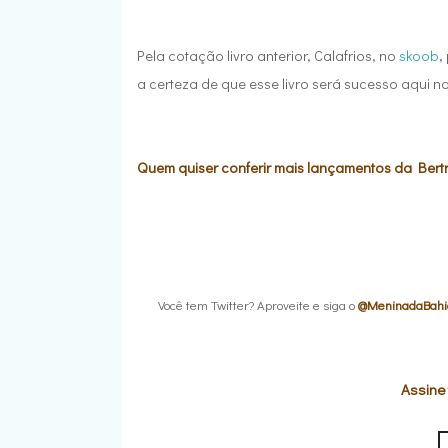
Pela cotação livro anterior, Calafrios, no
skoob
,
a certeza de que esse livro será sucesso aqui no
Quem quiser conferir mais lançamentos da Bertra
Você tem Twitter? Aproveite e siga o
@MeninadaBahi
Assine