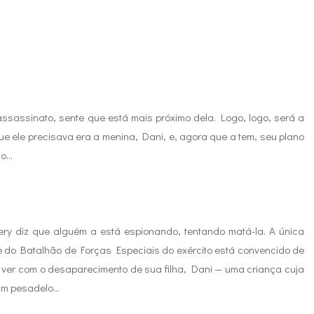
sassinato, sente que está mais próximo dela. Logo, logo, será a
ue ele precisava era a menina, Dani, e, agora que a tem, seu plano
...
ry diz que alguém a está espionando, tentando matá-la. A única
te do Batalhão de Forças Especiais do exército está convencido de
ver com o desaparecimento de sua filha, Dani — uma criança cuja
m pesadelo...