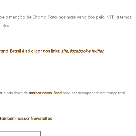
 pela menção de Chama Fatal nos mais vendidos pelo NYT,
já temos
 Brasil.
nd Brasil é só clicar nos links:
site
,
facebook
e
twitter
.
a
, e não deixe de
assinar nosso Feed
para nos acompanhar em tempo real!
 também nossa Newsletter: