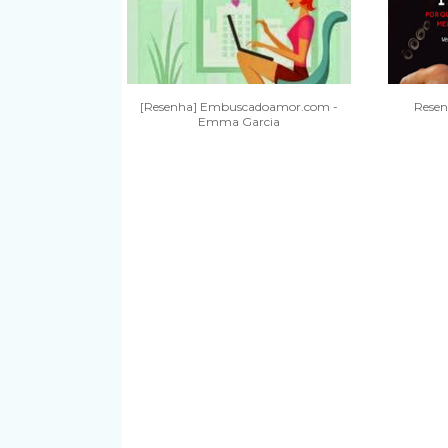
[Resenha] Embuscadoamor.com -
Resen
Emma Garcia