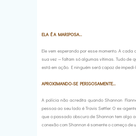
ELA É A MARIPOSA...
Ele vem esperando por esse momento. A cada as
sua vez — faltam só algumas vítimas. Tudo de q
está em ação. E ninguém será capaz de impedi-lo
APROXIMANDO-SE PERIGOSAMENTE...
A polícia não acredita quando Shannon Flanne
pessoa ao seu lado é Travis Settler. O ex-agen
que o passado obscuro de Shannon tem algo a 
conexão com Shannon é somente o começo de u