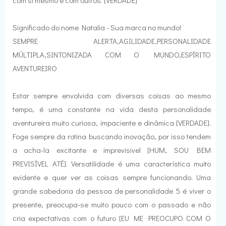
com si mesmo e com outros. [VERDADE]
Significado do nome Natalia - Sua marca no mundo!
SEMPRE ALERTA,AGILIDADE,PERSONALIDADE
MÚLTIPLA,SINTONIZADA COM O MUNDO,ESPÍRITO
AVENTUREIRO
Estar sempre envolvida com diversas coisas ao mesmo
tempo, é uma constante na vida desta personalidade
aventureira muito curiosa, impaciente e dinâmica [VERDADE].
Foge sempre da rotina buscando inovação, por isso tendem
a acha-la excitante e imprevisivel [HUM, SOU BEM
PREVISÍVEL ATÉ]. Versatilidade é uma característica muito
evidente e quer ver as coisas sempre funcionando. Uma
grande sabedoria da pessoa de personalidade 5 é viver o
presente, preocupa-se muito pouco com o passado e não
cria expectativas com o futuro [EU ME PREOCUPO COM O