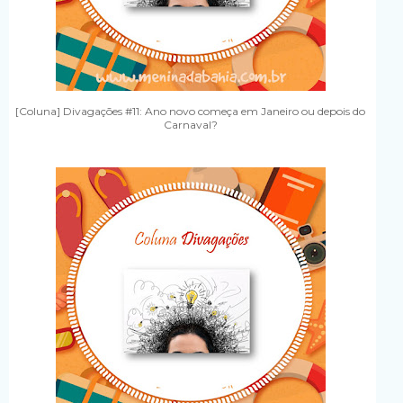
[Coluna] Divagações #11: Ano novo começa em Janeiro ou depois do
Carnaval?