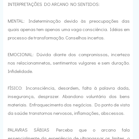
INTERPRETAÇÕES DO ARCANO NO SENTIDOS:
MENTAL: Indeterminação devido às preocupações das
quais apenas tem apenas uma vaga consciência. Idéias em
processo de transformação. Conselhos incertos.
EMOCIONAL: Dúvida diante dos compromissos, incerteza
nos relacionamnetos, sentimentos vulgares e sem duração.
Infidelidade.
FÍSICO: Inconsciência, desordem, falta à palavra dada,
insegurança, desprazer. Abandono voluntário dos bens
materiais. Enfraquecimento dos negócios. Do ponto de vista
da saúde: transtornos nervosos, inflamações, abscessos.
PALAVRAS SÁBIAS Perceba que o arcano fala
essencialmente da experiência de ultrapassar os limites, o