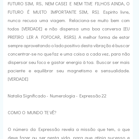
FUTURO SIM, RS, NEM CASEI E NEM TIVE FILHOS AINDA, O
FUTURO É MUITO IMPORTANTE SIM, RS]. Espirito livre,
nunca recusa uma viagem. Relaciona-se muito bem com
todos [VERDADE] e não dispensa uma boa conversa [EU
PREFIRO LER A FOFOCAR, RSRS]. A melhor forma de estar
sempre aproveitando o lado positivo desta vibração é buscar
concentrar-se no que faz e uma coisa a cada vez, para não
dispersar seu foco e gastar energia à toa. Buscar ser mais
paciente e equilibrar seu magnetismo e sensualidade.
[VERDADE]
Natalia Significado - Numerologia - Expressão 22
COMO O MUNDO TE VÊ?
O número da Expressão revela a missão que tem, o que
deve fazer ou ser nesta vida, para que atinja sucesso e