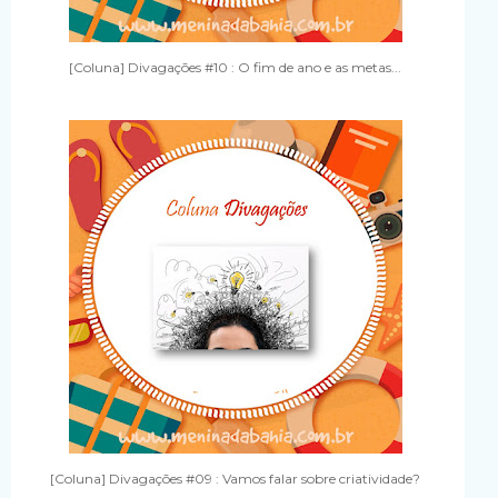
[Coluna] Divagações #10 : O fim de ano e as metas...
[Coluna] Divagações #09 : Vamos falar sobre criatividade?