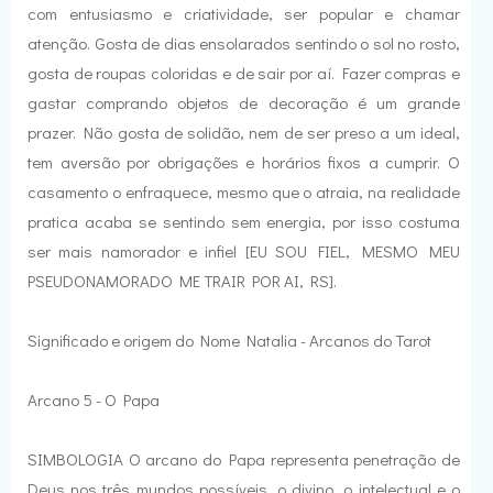
com entusiasmo e criatividade, ser popular e chamar
atenção. Gosta de dias ensolarados sentindo o sol no rosto,
gosta de roupas coloridas e de sair por aí. Fazer compras e
gastar comprando objetos de decoração é um grande
prazer. Não gosta de solidão, nem de ser preso a um ideal,
tem aversão por obrigações e horários fixos a cumprir. O
casamento o enfraquece, mesmo que o atraia, na realidade
pratica acaba se sentindo sem energia, por isso costuma
ser mais namorador e infiel [EU SOU FIEL, MESMO MEU
PSEUDONAMORADO ME TRAIR POR AI, RS].
Significado e origem do Nome Natalia - Arcanos do Tarot
Arcano 5 - O Papa
SIMBOLOGIA O arcano do Papa representa penetração de
Deus nos três mundos possíveis, o divino, o intelectual e o