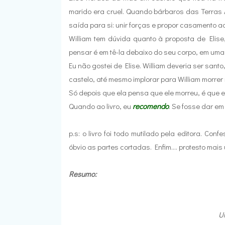
marido era cruel. Quando bárbaros das Terras 
saída para si: unir forças e propor casamento ao
William tem dúvida quanto à proposta de Elise
pensar é em tê-la debaixo do seu corpo, em um
Eu não gostei de Elise. William deveria ser sant
castelo, até mesmo implorar para William morrer
Só depois que ela pensa que ele morreu, é que e
Quando ao livro, eu
recomendo
. Se fosse dar em 
p.s: o livro foi todo mutilado pela editora. C
óbvio as partes cortadas. Enfim.... protesto mai
Resumo:
U