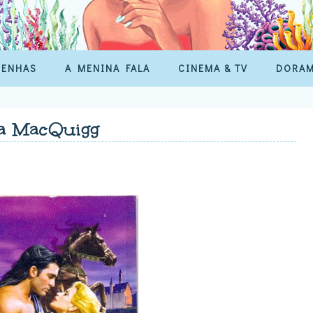
SENHAS
A MENINA FALA
CINEMA & TV
DORA
na MacQuigg