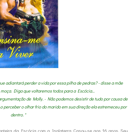
ue adiantará perder a vida por essa pilha de pedras? - disse a mãe
, moça. Diga que voltaremos todos para a Escócia...
a argumentação de Molly. - Não podemos desistir de tudo por causa de
 perceber o olhar frio do marido em sua direção ela estremeceu por
dentro. "
ronteira da Escócia com a Inglaterra. Casou-se aos 16 anos. Seu