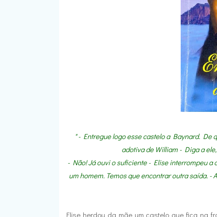
" - Entregue logo esse castelo a Baynard. De q
adotiva de William - Diga a ele
- Não! Já ouvi o suficiente - Elise interrompeu 
um homem. Temos que encontrar outra saída. - Ao
Elise herdou da mãe um castelo que fica na f