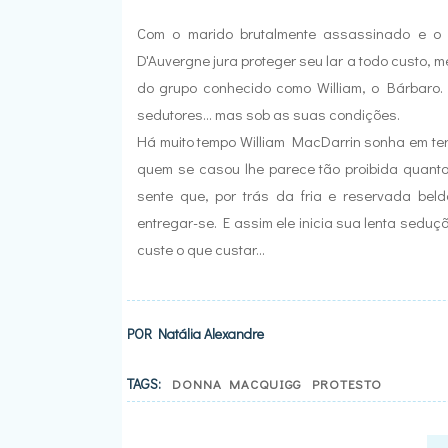
Com o marido brutalmente assassinado e o c
D'Auvergne jura proteger seu lar a todo custo, 
do grupo conhecido como William, o Bárbaro.
sedutores... mas sob as suas condições.
Há muito tempo William MacDarrin sonha em te
quem se casou lhe parece tão proibida quanto 
sente que, por trás da fria e reservada be
entregar-se. E assim ele inicia sua lenta seduç
custe o que custar...
POR
Natália Alexandre
TAGS:
DONNA MACQUIGG
PROTESTO