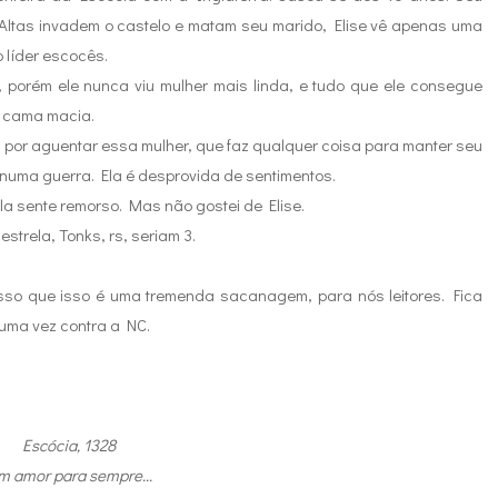
Altas invadem o castelo e matam seu marido, Elise vê apenas uma
 líder escocês.
, porém ele nunca viu mulher mais linda, e tudo que ele consegue
a cama macia.
o, por aguentar essa mulher, que faz qualquer coisa para manter seu
 numa guerra. Ela é desprovida de sentimentos.
la sente remorso. Mas não gostei de Elise.
estrela, Tonks, rs, seriam 3.
onfesso que isso é uma tremenda sacanagem, para nós leitores. Fica
s uma vez contra a NC.
Escócia, 1328
m amor para sempre...