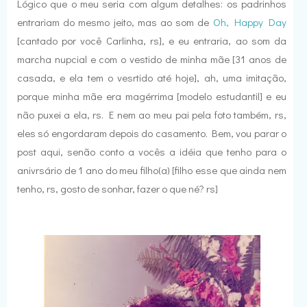
Lógico que o meu seria com algum detalhes: os padrinhos
entrariam do mesmo jeito, mas ao som de
Oh, Happy Day
[cantado por você Carlinha, rs], e eu entraria, ao som da
marcha nupcial e com o vestido de minha mãe [31 anos de
casada, e ela tem o vesrtido até hoje], ah, uma imitação,
porque minha mãe era magérrima [modelo estudantil] e eu
não puxei a ela, rs. E nem ao meu pai pela foto também, rs,
eles só engordaram depois do casamento. Bem, vou parar o
post aqui, senão conto a vocês a idéia que tenho para o
anivrsário de 1 ano do meu filho(a) [filho esse que ainda nem
tenho, rs, gosto de sonhar, fazer o que né? rs]