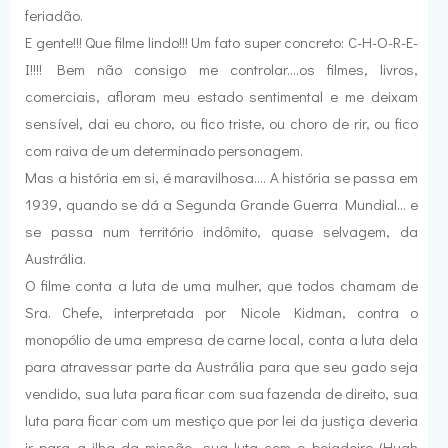
feriadão.
E gente!!! Que filme lindo!!! Um fato super concreto: C-H-O-R-E-
I!!!! Bem não consigo me controlar....os filmes, livros,
comerciais, afloram meu estado sentimental e me deixam
sensível, dai eu choro, ou fico triste, ou choro de rir, ou fico
com raiva de um determinado personagem.
Mas a história em si, é maravilhosa.... A história se passa em
1939, quando se dá a Segunda Grande Guerra Mundial... e
se passa num território indômito, quase selvagem, da
Austrália.
O filme conta a luta de uma mulher, que todos chamam de
Sra. Chefe, interpretada por Nicole Kidman, contra o
monopólio de uma empresa de carne local, conta a luta dela
para atravessar parte da Austrália para que seu gado seja
vendido, sua luta para ficar com sua fazenda de direito, sua
luta para ficar com um mestiço que por lei da justiça deveria
ir para a ilha da missão, sua luta com o boiadeiro (Hugh