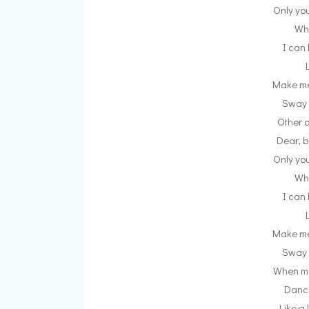
Only yo
Wh
I can 
Make me 
Sway 
Other d
Dear, b
Only yo
Wh
I can 
Make me 
Sway 
When ma
Dance
Like a