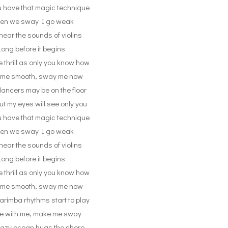
u have that magic technique
en we sway I go weak
hear the sounds of violins
Long before it begins
thrill as only you know how
me smooth, sway me now
ancers may be on the floor
ut my eyes will see only you
u have that magic technique
en we sway I go weak
hear the sounds of violins
Long before it begins
thrill as only you know how
me smooth, sway me now
rimba rhythms start to play
 with me, make me sway
 lazy ocean hugs the shore