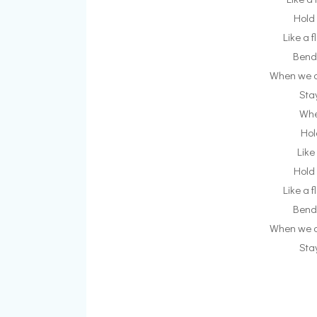
Hold
Like a 
Bend 
When we d
Sta
Whe
Hol
Like
Hold
Like a 
Bend 
When we d
Sta