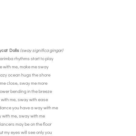
cat Dolls
(sway significa gingar)
rimba rhythms start to play
 with me, make me sway
 lazy ocean hugs the shore
 me close, sway me more
flower bending in the breeze
with me, sway with ease
ance you have a way with me
y with me, sway with me
ancers may be on the floor
ut my eyes will see only you