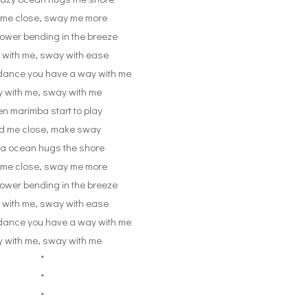
 me close, sway me more
flower bending in the breeze
with me, sway with ease
ance you have a way with me
y with me, sway with me
n marimba start to play
d me close, make sway
 a ocean hugs the shore
 me close, sway me more
flower bending in the breeze
with me, sway with ease
ance you have a way with me
y with me, sway with me
*
*
*