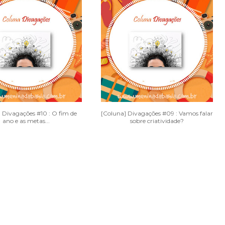
 Divagações #10 : O fim de
[Coluna] Divagações #09 : Vamos falar
ano e as metas...
sobre criatividade?