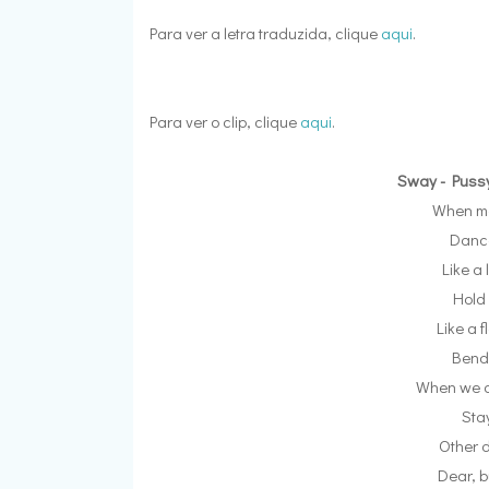
Para ver a letra traduzida, clique
aqui
.
Para ver o clip, clique
aqui
.
Sway - Pussy
When ma
Dance
Like a
Hold
Like a 
Bend 
When we d
Sta
Other d
Dear, b