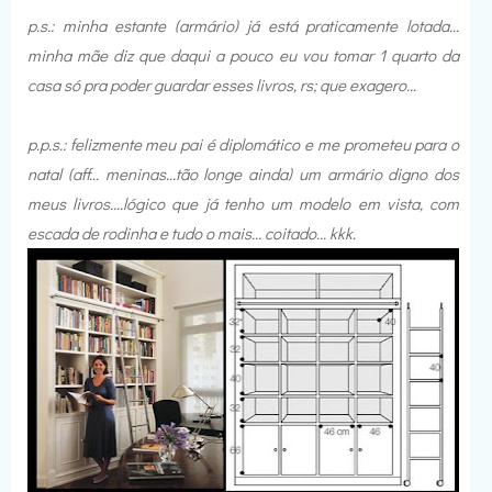
p.s.: minha estante (armário) já está praticamente lotada...
minha mãe diz que daqui a pouco eu vou tomar 1 quarto da
casa só pra poder guardar esses livros, rs; que exagero...
p.p.s.: felizmente meu pai é diplomático e me prometeu para o
natal (aff... meninas...tão longe ainda) um armário digno dos
meus livros....lógico que já tenho um modelo em vista, com
escada de rodinha e tudo o mais... coitado... kkk.